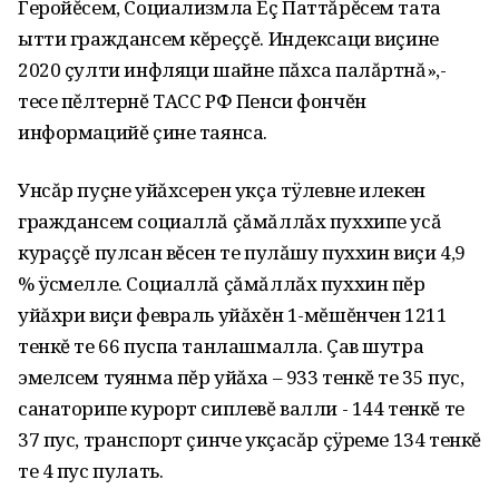
Геройĕсем, Социализмла Ĕç Паттăрĕсем тата
ытти граждансем кĕреççĕ. Индексаци виçине
2020 çулти инфляци шайне пăхса палăртнă»,-
тесе пĕлтернĕ ТАСС РФ Пенси фончĕн
информацийĕ çине таянса.
Унсăр пуçне уйăхсерен укçа тÿлевне илекен
граждансем социаллă çăмăллăх пуххипе усă
кураççĕ пулсан вĕсен те пулăшу пуххин виçи 4,9
% ÿсмелле. Социаллă çăмăллăх пуххин пĕр
уйăхри виçи февраль уйăхĕн 1-мĕшĕнчен 1211
тенкĕ те 66 пуспа танлашмалла. Çав шутра
эмелсем туянма пĕр уйăха – 933 тенкĕ те 35 пус,
санаторипе курорт сиплевĕ валли - 144 тенкĕ те
37 пус, транспорт çинче укçасăр çÿреме 134 тенкĕ
те 4 пус пулать.