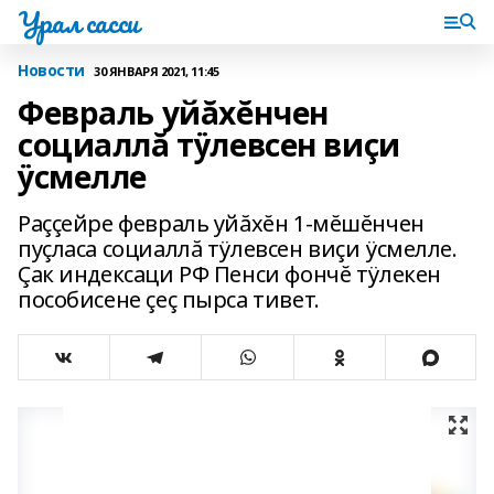
Урал сасси
Новости
30 ЯНВАРЯ 2021, 11:45
Февраль уйăхĕнчен
социаллă тÿлевсен виçи
ÿсмелле
Раççейре февраль уйăхĕн 1-мĕшĕнчен
пуçласа социаллă тÿлевсен виçи ÿсмелле.
Çак индексаци РФ Пенси фончĕ тÿлекен
пособисене çеç пырса тивет.