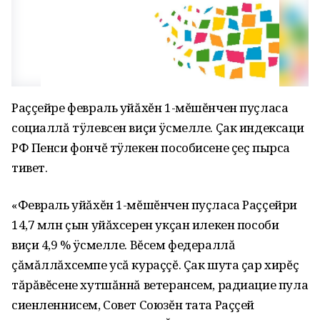
Раççейре февраль уйăхĕн 1-мĕшĕнчен пуçласа
социаллă тÿлевсен виçи ÿсмелле. Çак индексаци
РФ Пенси фончĕ тÿлекен пособисене çеç пырса
тивет.
«Февраль уйăхĕн 1-мĕшĕнчен пуçласа Раççейри
14,7 млн çын уйăхсерен укçан илекен пособи
виçи 4,9 % ÿсмелле. Вĕсем федераллă
çăмăллăхсемпе усă кураççĕ. Çак шута çар хирĕç
тăрăвĕсене хутшăннă ветерансем, радиацие пула
сиенленнисем, Совет Союзĕн тата Раççей