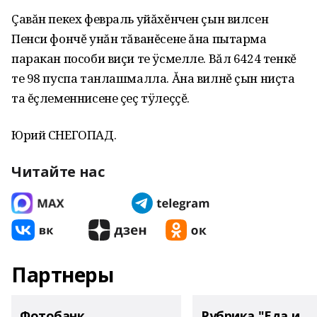
Çавăн пекех февраль уйăхĕнчен çын вилсен
Пенси фончĕ унăн тăванĕсене ăна пытарма
паракан пособи виçи те ÿсмелле. Вăл 6424 тенкĕ
те 98 пуспа танлашмалла. Ăна вилнĕ çын ниçта
та ĕçлеменнисене çеç тÿлеççĕ.
Юрий СНЕГОПАД.
Читайте нас
Партнеры
Фотобанк
Рубрика "Еда и