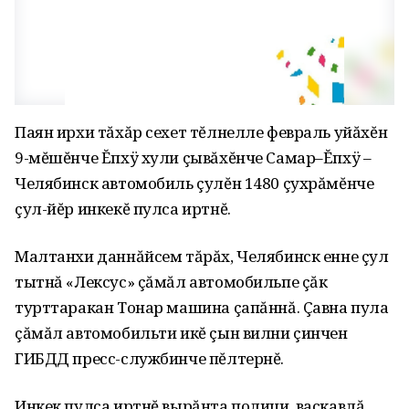
Паян ирхи тăхăр сехет тĕлнелле февраль уйăхĕн
9-мĕшĕнче Ĕпхÿ хули çывăхĕнче Самар–Ĕпхÿ –
Челябинск автомобиль çулĕн 1480 çухрăмĕнче
çул-йĕр инкекĕ пулса иртнĕ.
Малтанхи даннăйсем тăрăх, Челябинск енне çул
тытнă «Лексус» çăмăл автомобильпе çăк
турттаракан Тонар машина çапăннă. Çавна пула
çăмăл автомобильти икĕ çын вилни çинчен
ГИБДД пресс-службинче пĕлтернĕ.
Инкек пулса иртнĕ вырăнта полици, васкавлă