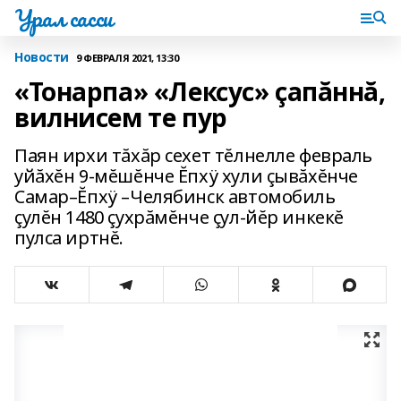
Урал сасси
Новости
9 ФЕВРАЛЯ 2021, 13:30
«Тонарпа» «Лексус» çапăннă,
вилнисем те пур
Паян ирхи тăхăр сехет тĕлнелле февраль
уйăхĕн 9-мĕшĕнче Ĕпхÿ хули çывăхĕнче
Самар–Ĕпхÿ –Челябинск автомобиль
çулĕн 1480 çухрăмĕнче çул-йĕр инкекĕ
пулса иртнĕ.