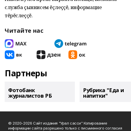
служба çыннисем ĕçлеççĕ, информацие
тĕрĕслеççĕ.
Читайте нас
Партнеры
Фотобанк
Рубрика "Еда и
журналистов РБ
напитки"
© 2020-2026 Сайт издания "Урал сасси" Копирование
информации сайта разрешено только с письменного согласия