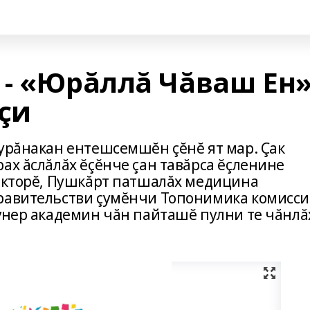
 - «Юрăллă Чăваш Ен
çи
пурăнакан ентешсемшĕн çĕнĕ ят мар. Çак
ах ăслăлăх ĕçĕнче çан тавăрса ĕçленине
докторĕ, Пушкăрт патшалăх медицина
Правительстви çумĕнчи Топонимика комисс
 ÿнер академин чăн пайташĕ пулни те чăнлă