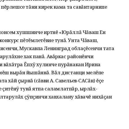
 пĕрлешсе тăни кирек кама та савăнтарнипе
ионсем хушшинче иртнĕ «Юрăллă Чăваш Ен
 конкурс пĕтĕмлетĕвне тунă. Унта Чăваш,
исенчи, Мускавпа Ленинград облаçĕсенчи тата
арулăхне хак панă. Авăркас районĕнчи
хи вăхăтра Ĕпхÿ хулинче пурăнакан Ирина
мĕш вырăн йышăннă. Вăл дистанци мелĕпе
та хăй çырнă (сăвви А. Савельев-САСăн) ĕçе
е çитĕнÿ тунă ятпа саламлатпăр, ырлăх-
Пултарулăх çÿпçинчи хавхалану хăвачĕ нихăçан