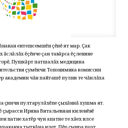
ăнакан ентешсемшĕн çĕнĕ ят мар. Çак
 ăслăлăх ĕçĕнче çан тавăрса ĕçленине
кторĕ, Пушкăрт патшалăх медицина
вительстви çумĕнчи Топонимика комиссин
ер академин чăн пайташĕ пулни те чăнлăха
на çинчи пултарулăхĕпе çыхăннă хушма ят.
ĕ çырасси Ирина Витальевнан киленĕвĕ
н патне хатĕр чун апатне те хăех илсе
 куракакна тыткăна илет. Пĕр çынра поэт,