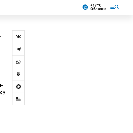
+17 °С
Облачно
»
ин
ха