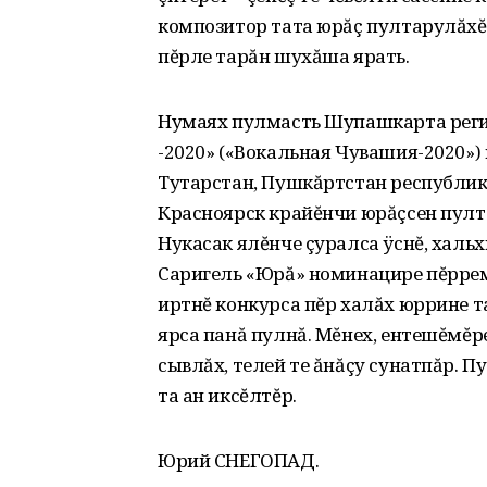
композитор тата юрăç пултарулăхĕ
пĕрле тарăн шухăша ярать.
Нумаях пулмасть Шупашкарта рег
-2020» («Вокальная Чувашия-2020»)
Тутарстан, Пушкăртстан республик
Красноярск крайĕнчи юрăçсен пулт
Нукасак ялĕнче çуралса ÿснĕ, халь
Саригель «Юрă» номинацире пĕрре
иртнĕ конкурса пĕр халăх юррине та
ярса панă пулнă. Мĕнех, ентешĕмĕр
сывлăх, телей те ăнăçу сунатпăр. 
та ан иксĕлтĕр.
Юрий СНЕГОПАД.