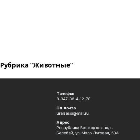
Рубрика "Животные"
Телефон
8-347-86-4-12-78
Эл. почта
uralsassi@mail.ru
Адрес
Республика Башкортостан, г.
Белебей, ул. Мало Луговая, 53А