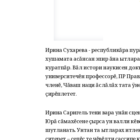
Ирина Сухарева - республикăра пур
хушамата асăнсан эпир ăна ытларах
куратпăр. Вăл истори наукисен до
университечĕн профессорĕ, ПР Пра
членĕ, Чăваш наци ăслăлăх тата ÿн
çирĕплетет.
Ирина Саригель тени вара унăн сце
Юрă сăмахĕсене çырса ун валли кĕв
шутланать. Унтан та ытларах итлеке
çитерет – çепĕç те чĕвĕлти сассипе