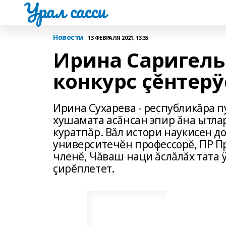
Урал сасси
Новости
13 ФЕВРАЛЯ 2021, 13:35
Ирина Саригель
конкурс çĕнтерÿ
Ирина Сухарева - республикăра 
хушамата асăнсан эпир ăна ытлар
куратпăр. Вăл истори наукисен 
университечĕн профессорĕ, ПР 
членĕ, Чăваш наци ăслăлăх тата
çирĕплетет.