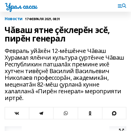
Урал сасси
Новости
17 ФЕВРАЛЯ 2021, 08:31
Чăваш ятне çĕклерĕн эсĕ,
пирĕн генерал
Февраль уйăхĕн 12-мĕшĕнче Чăваш
Хурамал ялĕнчи культура çуртĕнче Чăваш
Республикин патшалăх премине икĕ
хутчен тивĕçнĕ Василий Васильевич
Николаев профессорăн, академикăн,
меценатăн 82-мĕш çурланă кунне
халалланă «Пирĕн генерал» мероприяти
иртрĕ.