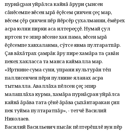
пурнăçран уйрăлса кайнă ăрури çынсен
сăнĕсемпе вĕсен ырă ĕçĕсем çинчен çеç мар,
вĕсем çĕр çинчен пĕр йĕрсĕр çухалманни, ĕмĕрех
асра юлни пирки аса илтереççĕ. Нумай çул
иртсен те эпир вĕсене хак пама, вĕсен ырă
ĕçĕсемпе хавхаланма, сÿтсе явма пултаратпăр.
Çав вăхăтрах çамрăк ăру пире хамăра та çавăн
пекех хакласса та манса каймалла мар.
«Иртнине сума суни, упрани культурăн тĕп
паллисенчен пĕри пулнине яланах асра
тытмалла. Аваллăха пĕлсен çеç эпир
малашлăха курма, хамăра пурнăçран уйрăлса
кайнă ăрăва тата çĕнĕ ăрăва çыхăнтаракан çип
пек туйма пултаратпăр», - тетчĕ Василий
Николаев.
Василий Васильевич пысăк пĕлтерĕшлĕ вун пĕр