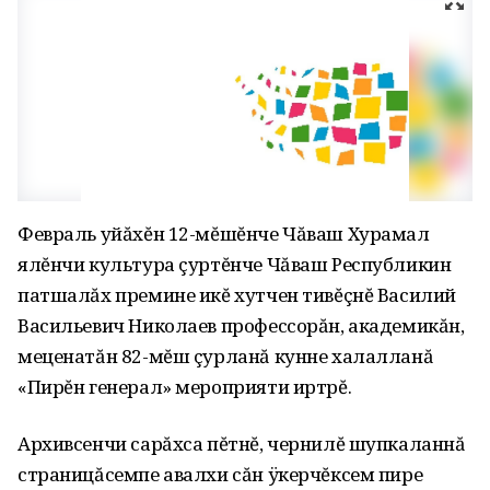
Февраль уйăхĕн 12-мĕшĕнче Чăваш Хурамал
ялĕнчи культура çуртĕнче Чăваш Республикин
патшалăх премине икĕ хутчен тивĕçнĕ Василий
Васильевич Николаев профессорăн, академикăн,
меценатăн 82-мĕш çурланă кунне халалланă
«Пирĕн генерал» мероприяти иртрĕ.
Архивсенчи сарăхса пĕтнĕ, чернилĕ шупкаланнă
страницăсемпе авалхи сăн ÿкерчĕксем пире