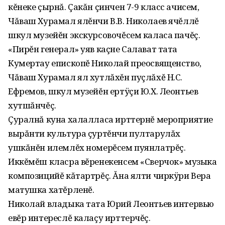
кĕнеке çырнă. Çакăн çинчен 7-9 класс ачисем,
Чăваш Хурамал ялĕнчи В.В. Николаев ячĕллĕ
шкул музейĕн экскурсовочĕсем каласа пачĕç.
«Пирĕн генерал» уяв каçне Салават тата
Кумертау епископĕ Николай преосвященство,
Чăваш Хурамал ял хутлăхĕн пуçлăхĕ Н.С.
Ефремов, шкул музейĕн ертÿçи Ю.Х. Леонтьев
хутшăнчĕç.
Çуралнă куна халалласа ирттернĕ мероприятие
вырăнти культура çуртĕнчи пултарулăх
ушкăнĕн илемлĕх номерĕсем пуянлатрĕç.
Иккĕмĕш класра вĕренекенсем «Сверчок» музыка
композицийĕ кăтартрĕç. Ăна ялти чиркÿри Вера
матушка хатĕрленĕ.
Николай владыка тата Юрий Леонтьев интервью
евĕр интереслĕ калаçу ирттерчĕç.