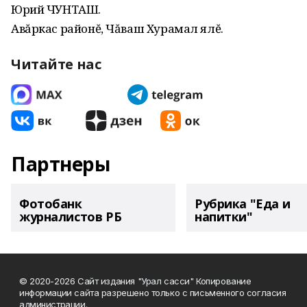
Юрий ЧУНТАШ.
Авăркас районĕ, Чăваш Хурамал ялĕ.
Читайте нас
Партнеры
Фотобанк
Рубрика "Еда и
журналистов РБ
напитки"
© 2020-2026 Сайт издания "Урал сасси" Копирование
информации сайта разрешено только с письменного согласия
администрации.