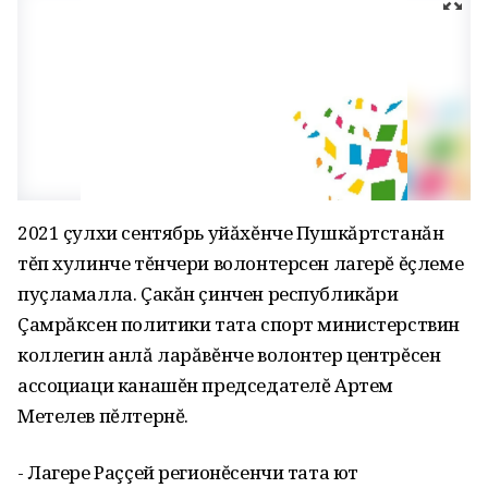
2021 çулхи сентябрь уйăхĕнче Пушкăртстанăн
тĕп хулинче тĕнчери волонтерсен лагерĕ ĕçлеме
пуçламалла. Çакăн çинчен республикăри
Çамрăксен политики тата спорт министерствин
коллегин анлă ларăвĕнче волонтер центрĕсен
ассоциаци канашĕн председателĕ Артем
Метелев пĕлтернĕ.
- Лагере Раççей регионĕсенчи тата ют