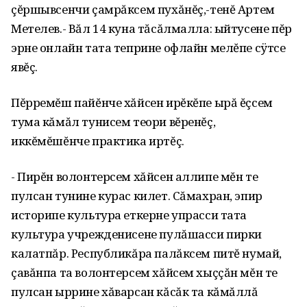
çĕршывсенчи çамрăксем пухăнĕç,-тенĕ Артем
Метелев.- Вăл 14 куна тăсăлмалла: ыйтусене пĕр
эрне онлайн тата теприне офлайн мелĕпе сÿтсе
явĕç.
Пĕрремĕш пайĕнче хăйсен ирĕкĕпе ырă ĕçсем
тума кăмăл тунисем теори вĕренĕç,
иккĕмĕшĕнче практика иртĕç.
- Пирĕн волонтерсем хăйсен аллипе мĕн те
пулсан тунине курас килет. Сăмахран, эпир
историпе культура еткерне упрасси тата
культура учрежденисене пулăшасси пирки
калатпăр. Республикăра палăксем питĕ нумай,
çавăнпа та волонтерсем хăйсем хыççăн мĕн те
пулсан ыррине хăварсан кăсăк та кăмăллă