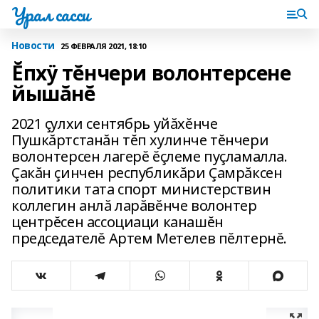
Урал сасси
Новости
25 ФЕВРАЛЯ 2021, 18:10
Ĕпхÿ тĕнчери волонтерсене
йышăнĕ
2021 çулхи сентябрь уйăхĕнче
Пушкăртстанăн тĕп хулинче тĕнчери
волонтерсен лагерĕ ĕçлеме пуçламалла.
Çакăн çинчен республикăри Çамрăксен
политики тата спорт министерствин
коллегин анлă ларăвĕнче волонтер
центрĕсен ассоциаци канашĕн
председателĕ Артем Метелев пĕлтернĕ.