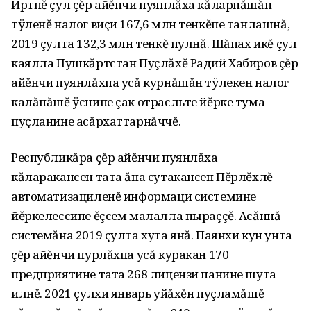
Иртнĕ çул çĕр айĕнчи пуянлăха кăларнăшăн
тÿленĕ налог виçи 167,6 млн тенкĕпе танлашнă,
2019 çулта 132,3 млн тенкĕ пулнă. Шăпах икĕ çул
каялла Пушкăртстан Пуçлăхĕ Радий Хабиров çĕр
айĕнчи пуянлăхпа усă курнăшăн тÿлекен налог
калăпăшĕ ÿснипе çак отрасльте йĕрке тума
пуçланине асăрхаттарнăччĕ.
Республикăра çĕр айĕнчи пуянлăха
кăларакансен тата ăна сутакансен Пĕрлĕхлĕ
автоматизациленĕ информаци системине
йĕркелессипе ĕçсем малалла пыраççĕ. Асăннă
системăна 2019 çулта хута янă. Паянхи кун унта
çĕр айĕнчи пурлăхпа усă куракан 170
предприятине тата 268 лицензи панине шута
илнĕ. 2021 çулхи январь уйăхĕн пуçламăшĕ