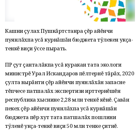
Кашни çулах Пушкăртстанра çĕр айĕнчи
пуянлăхпа усă курнăшăн бюджета тÿлекен укçа-
тенкĕ виçи ÿссе пырать.
ПР çут çанталăкпа усă куракан тата экологи
министрĕ Урал Искандаров пĕлтернĕ тăрăх, 2020
çулта вырăнти çĕр айĕнчи пуянлăхăн запасне
тĕпчесе патшалăх экспертизи ирттернĕшĕн
республика хыснине 2,28 млн тенкĕ кĕнĕ. Çавăн
пекех çĕр айĕнчи пуянлăхпа усă курнăшăн
бюджета пĕр хут тата патшалăх пошлини
тÿленĕ укçа-тенкĕ виçи 50 млн тенке çитнĕ.