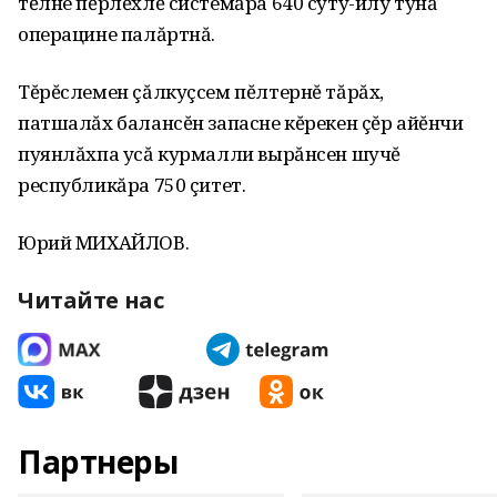
тĕлне пĕрлĕхлĕ системăра 640 суту-илÿ тунă
операцине палăртнă.
Тĕрĕслемен çăлкуçсем пĕлтернĕ тăрăх,
патшалăх балансĕн запасне кĕрекен çĕр айĕнчи
пуянлăхпа усă курмалли вырăнсен шучĕ
республикăра 750 çитет.
Юрий МИХАЙЛОВ.
Читайте нас
Партнеры