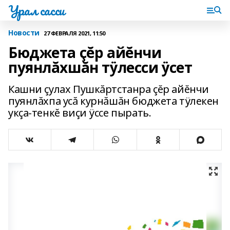
Урал сасси
Новости
27 ФЕВРАЛЯ 2021, 11:50
Бюджета çĕр айĕнчи
пуянлăхшăн тÿлесси ÿсет
Кашни çулах Пушкăртстанра çĕр айĕнчи
пуянлăхпа усă курнăшăн бюджета тÿлекен
укçа-тенкĕ виçи ÿссе пырать.