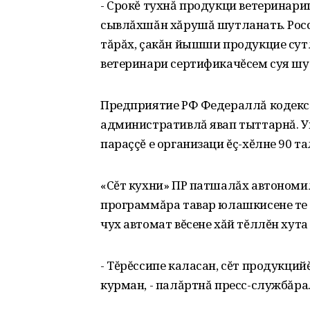
- Срокĕ тухнă продукци ветеринари
сывлăхшăн хăрушă шутланать. Рос
тăрăх, çакăн йышши продукцие сут
ветеринари сертификачĕсем суя шут
Предприятие РФ Федераллă кодексă
административлă явап тыттарнă. Ун
параççĕ е организаци ĕç-хĕлне 90 та
«Сĕт кухни» ПР патшалăх автономи
программăра тавар юлашкисене те 
чух автомат вĕсене хăй тĕллĕн хута 
- Тĕрĕссипе каласан, сĕт продукций
курман, - палăртнă пресс-службăра