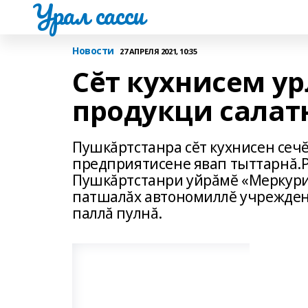
Урал сасси
Новости
27 АПРЕЛЯ 2021, 10:35
Сĕт кухнисем ур
продукци салат
Пушкăртстанра сĕт кухнисен сечĕ 
предприятисене явап тыттарнă.
Пушкăртстанри уйрăмĕ «Меркурий
патшалăх автономиллĕ учреждени
паллă пулнă.