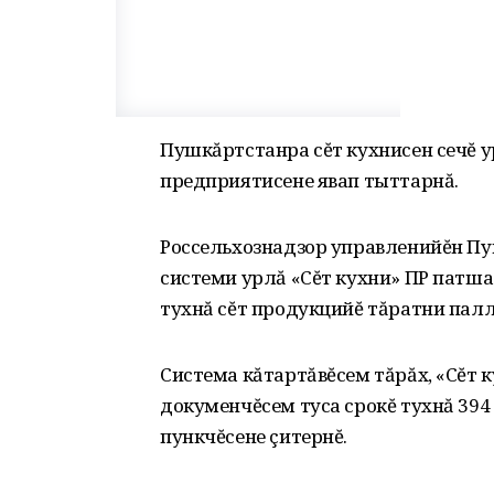
Пушкăртстанра сĕт кухнисен сечĕ ур
предприятисене явап тыттарнă.
Россельхознадзор управленийĕн П
системи урлă «Сĕт кухни» ПР патш
тухнă сĕт продукцийĕ тăратни палл
Система кăтартăвĕсем тăрăх, «Сĕт 
докуменчĕсем туса срокĕ тухнă 394
пункчĕсене çитернĕ.