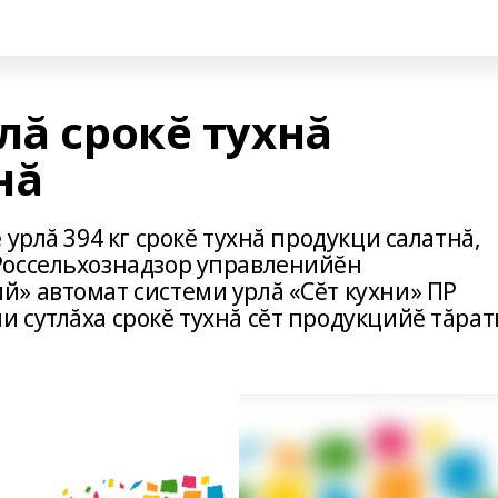
лă срокĕ тухнă
нă
урлă 394 кг срокĕ тухнă продукци салатнă,
Россельхознадзор управленийĕн
» автомат системи урлă «Сĕт кухни» ПР
 сутлăха срокĕ тухнă сĕт продукцийĕ тăра