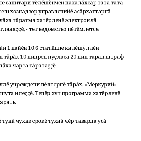
пе санитари тĕлĕшĕнчен пахалăхсăр тата тата
сельхознадзор управленийĕ асăрхаттарнă
лăха тăратма хатĕрленĕ электронлă
ланаççĕ, - тет ведомство пĕтĕмлетсе.
н 1 пайĕн 10.6 статйипе килĕшÿллĕн
 тăрăх 10 пинрен пуçласа 20 пин таран штраф
лăка чарса тăратаççĕ.
ллĕ учреждени пĕлтернĕ тăрăх, «Меркурий»
шута илеççĕ. Тепĕр хут программа хатĕрленĕ
ярать.
ĕ тунă чухне срокĕ тухнă чĕр таварпа усă
.