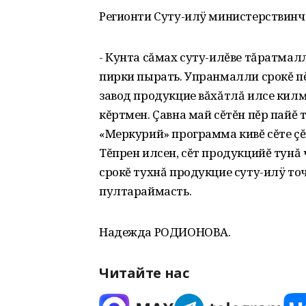
Регионти Суту-илÿ министерствинче
- Кунта сăмах суту-илĕве тăратмал
пирки пырать. Упранмалли срокĕ пĕ
завод продукцие вăхăтлă илсе килм
кĕртмен. Çавна май сĕтĕн пĕр пайĕ 
«Меркурий» программа кивĕ сĕте çĕ
Тĕпрен илсен, сĕт продукцийĕ тунă 
срокĕ тухнă продукцие суту-илÿ то
пултараймасть.
Надежда РОДИОНОВА.
Читайте нас