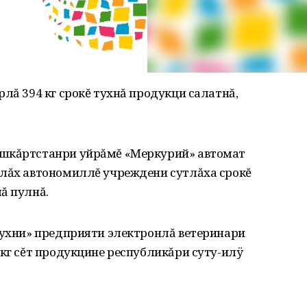
лă 394 кг срокĕ тухнă продукци салатнă,
ушкăртстанри уйрăмĕ «Меркурий» автомат
алăх автономиллĕ учреждени сутлăха срокĕ
ă пулнă.
кухни» предприяти электронлă ветеринари
 кг сĕт продукцине республикăри суту-илÿ