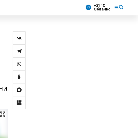
+21 °С
Облачно
тни