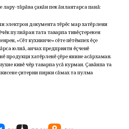
 лару-тăрăва çакăн пек ăнлантарса панă:
ли электрон документа тĕрĕс мар хатĕрлени
чĕк пулнăран тата таварпа тивĕçтерекен
енрен, «Сĕт кухнинче» сĕте пĕтĕмпех ĕçе
тăрса юлнă, анчах предприяти ĕçченĕ
нĕ продукци хатĕрленĕ çĕре янине асăрхаман.
чухне кивĕ чĕр таварпа усă курман. Çавăнпа та
чкисене çитерни пирки сăмах та пулма