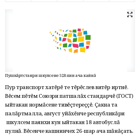
Пушкăртстанри шкулсене 528 пин ача кайнă
Пур транспорт хатĕрĕ те тĕрĕслев витĕр иртнĕ.
Вĕсем пĕтĕм Союзри патшалăх стандарчĕ (ГОСТ)
ыйтакан нормăсене тивĕçтереççĕ. Çакна та
палăртмалла, август уйăхĕнче республикăри
шкулсем паянхи кун ыйтакан 18 автобуслă
пулнă. Вĕсенче кашнинчех 26-шар ача шăнăçать.