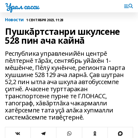
Урал сасси
Новости
1 СЕНТЯБРЯ 2023, 11:28
Пушкăртстанри шкулсене
528 пин ача кайнă
Республика управленийĕн центрĕ
пĕлтернĕ тăрăх, сентябрь уйăхĕн 1-
мĕшĕнче, Пĕлÿ кунĕнче, регионта парта
хушшине 528 129 ача ларнă. Çав шутран
52,2 пин ытла ача шкула автобуссемпе
çитнĕ. Ачасене турттаракан
транспортсене пурне те ГЛОНАСС,
тапограф, хăвăртлăха чакармалли
хатĕрсемпе тата уçă алăка хупмалли
системăсемпе тивĕçтернĕ.