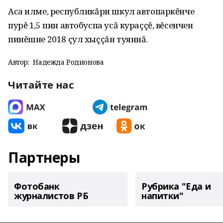
Аса илме, республикăри шкул автопаркĕнче
пурĕ 1,5 пин автобуспа усă кураççĕ, вĕсенчен
пинĕшне 2018 çул хыççăн туяннă.
Автор:
Надежда Родионова
Читайте нас
Партнеры
Фотобанк
Рубрика "Еда и
журналистов РБ
напитки"