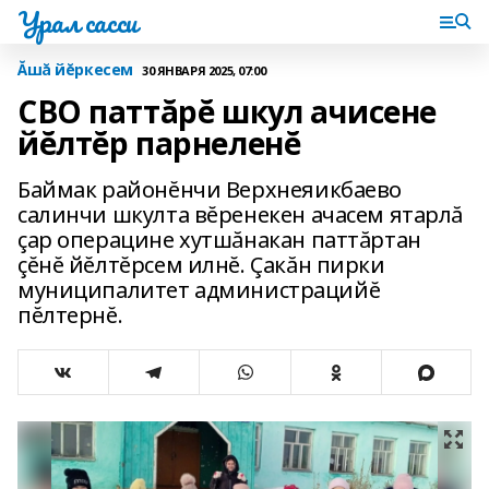
Урал сасси
Ăшă йĕркесем
30 ЯНВАРЯ 2025, 07:00
СВО паттăрĕ шкул ачисене
йĕлтĕр парнеленĕ
Баймак районĕнчи Верхнеяикбаево
салинчи шкулта вĕренекен ачасем ятарлă
çар операцине хутшăнакан паттăртан
çĕнĕ йĕлтĕрсем илнĕ. Çакăн пирки
муниципалитет администрацийĕ
пĕлтернĕ.