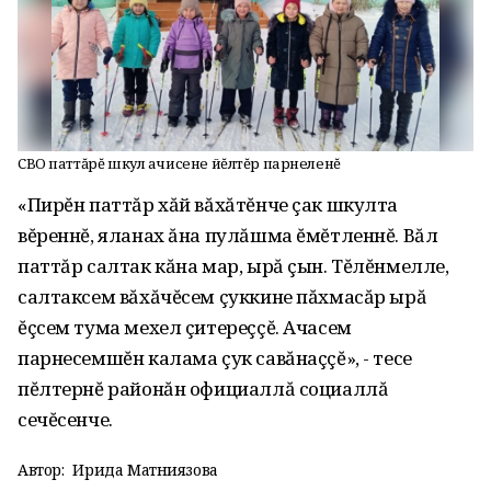
СВО паттăрĕ шкул ачисене йĕлтĕр парнеленĕ
«Пирĕн паттăр хăй вăхăтĕнче çак шкулта
вĕреннĕ, яланах ăна пулăшма ĕмĕтленнĕ. Вăл
паттăр салтак кăна мар, ырă çын. Тĕлĕнмелле,
салтаксем вăхăчĕсем çуккине пăхмасăр ырă
ĕçсем тума мехел çитереççĕ. Ачасем
парнесемшĕн калама çук савăнаççĕ», - тесе
пĕлтернĕ районăн официаллă социаллă
сечĕсенче.
Автор:
Ирида Матниязова