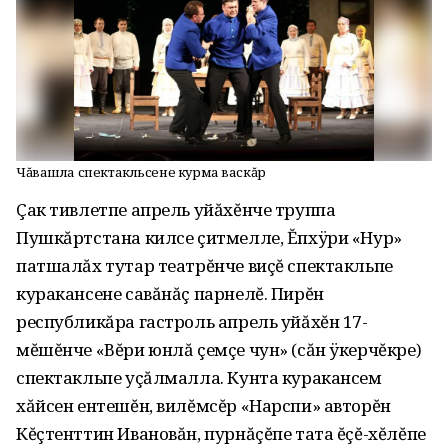
Чăвашла спектакльсене курма васкăр
Çак тивлетпе апрель уйăхĕнче труппа
Пушкăртстана килсе çитмелле, Ĕпхÿри «Нур»
патшалăх тутар театрĕнче виçĕ спектакльпе
куракансене савăнăç парнелĕ. Пирĕн
республикăра гастроль апрель уйăхĕн 17-
мĕшĕнче «Вĕри юнлă çемçе чун» (сăн ÿкерчĕкре)
спектакльпе уçăлмалла. Кунта куракансем
хăйсен ентешĕн, вилĕмсĕр «Нарспи» авторĕн
Кĕçтенттин Ивановăн, пурнăçĕпе тата ĕçĕ-хĕлĕпе