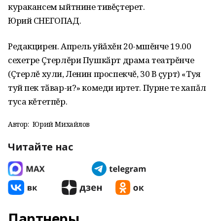
куракансем ыйтнине тивĕçтерет.
Юрий СНЕГОПАД.
Редакцирен. Апрель уйăхĕн 20-мӗшĕнче 19.00
сехетре Çтерлĕри Пушкӑрт драма театрĕнче
(Çтерлĕ хули, Ленин проспекчĕ, 30 В çурт) «Туя
туй пек тӑвар-и?» комеди иртет. Пурне те хапăл
туса кĕтетпĕр.
Автор:
Юрий Михайлов
Читайте нас
Партнеры