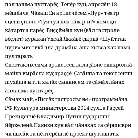
паллашма пултарĕç. Тепĕр кун, апрелĕн 18-
мĕшĕнче, Чăваш Ен артисчĕсем «Нур» театр
сцени çинче «Туя туй пек тăвар-и?» комеди
кăтартса парĕç. Виççĕмĕш кун (вăл гастроле
вĕçлет) куракан Ухсай Яккăвĕ çырнă «Шуйттан
чури» мистикăлла драмăна ăша хывса хак пама
пултарать.
Спектакльсенчи артистсен калаçăвне синхроллă
майпа вырăсла куçараççĕ. Çавăнпа та текстсенчи
шухăша ытти халăх çыннисем те çăмăллăнах
ăнланма пултарĕç.
Сăмах май, «Пысăк гастрольсем» программăна
РФ Культура министерстви 2014 çулта Раççей
Президенчĕ Владимир Путин пуçарнипе
йĕркеленĕ. Паянхи кун вăл чăнахах та çĕршыври
чи пысăк та пĕлтерĕшлĕ проект шутланать,