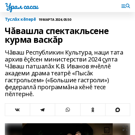
Урал сасси
Туслăх кĕперĕ
19 МАРТА 2024, 05:50
Чăвашла спектакльсене
курма васкăр
Чăваш Республикин Культура, наци тата
архив ĕçĕсен министерстви 2024 çулта
Чăваш патшалăх К.В. Иванов ячĕллĕ
академи драма театрĕ «Пысăк
гастрольсем» («Большие гастроли»)
федераллă программăна кĕнĕ тесе
пĕлтернĕ.