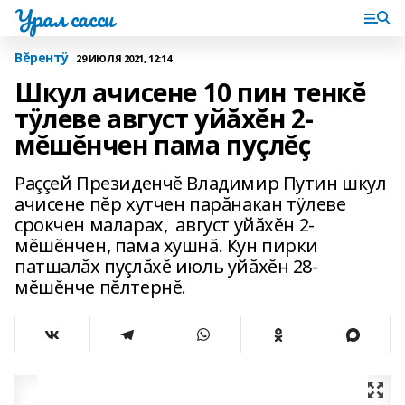
Урал сасси
Вĕрентÿ
29 ИЮЛЯ 2021, 12:14
Шкул ачисене 10 пин тенкĕ
тÿлеве август уйăхĕн 2-
мĕшĕнчен пама пуçлĕç
Раççей Президенчĕ Владимир Путин шкул
ачисене пĕр хутчен парăнакан тÿлеве
срокчен маларах, август уйăхĕн 2-
мĕшĕнчен, пама хушнă. Кун пирки
патшалăх пуçлăхĕ июль уйăхĕн 28-
мĕшĕнче пĕлтернĕ.