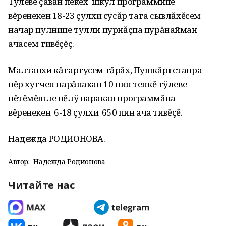
Тÿлеве çавăн пекех шкул программипе
вĕренекен 18-23 çулхи сусăр тата сывлăхĕсем
начар пулнипе тулли пурнăçпа пурăнайман
ачасем тивĕçĕç.
Малтанхи кăтартусем тăрăх, Пушкăртстанра
пĕр хутчен парăнакан 10 пин тенкĕ тÿлеве
пĕтĕмĕшле пĕлÿ паракан программăпа
вĕренекен 6-18 çулхи 650 пин ача тивĕçĕ.
Надежда РОДИОНОВА.
Автор:
Надежда Родионова
Читайте нас