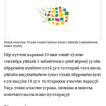
Шкул ачисене 10 пин тенкĕ тÿлеве август уйăхĕн 2-мĕшĕнчен
пама пуçлĕç
Пĕр хутчен паракан 10 пин тенкĕ тÿлеве
сентябрь уйăхĕн 1-мĕшĕччен е çĕнĕ вĕренÿ çулĕн
пĕрремĕш кунĕнче ултă çул тултарнă тата июль
уйăхĕн виççĕмĕшĕнче (указ тухнă пĕрремĕш кун)
е ун хыççăн 18 çул тултаракан ачасене параççĕ.
Укçа-тенке ачасене усрава, опекăна илнисем,
попечительсем илме пултараççĕ.