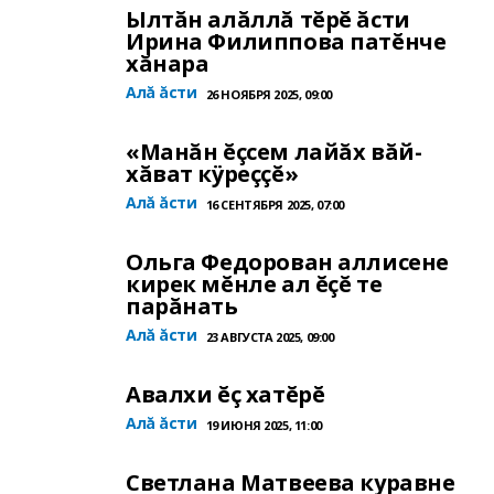
Ылтăн алăллă тĕрĕ ăсти
Ирина Филиппова патĕнче
хăнара
Алă ăсти
26 НОЯБРЯ 2025, 09:00
«Манăн ĕçсем лайăх вăй-
хăват кÿреççĕ»
Алă ăсти
16 СЕНТЯБРЯ 2025, 07:00
Ольга Федорован аллисене
кирек мĕнле ал ĕçĕ те
парăнать
Алă ăсти
23 АВГУСТА 2025, 09:00
Авалхи ĕç хатĕрĕ
Алă ăсти
19 ИЮНЯ 2025, 11:00
Светлана Матвеева куравне