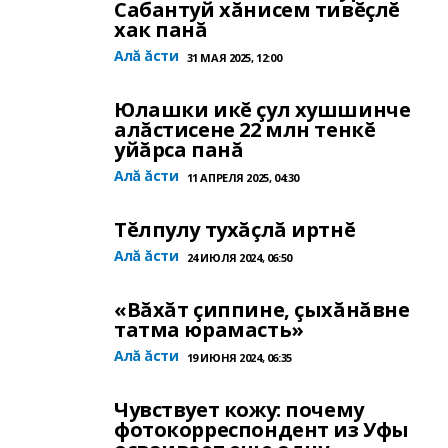
Сабантуй хăнисем тивĕçлĕ
хак панă
Алă ăсти
31 МАЯ 2025, 12:00
Юлашки икĕ çул хушшинче
алăстисене 22 млн тенкĕ
уйăрса панă
Алă ăсти
11 АПРЕЛЯ 2025, 04:30
Тĕлпулу тухăçлă иртнĕ
Алă ăсти
24 ИЮЛЯ 2024, 06:50
«Вăхăт çиппине, çыхăнăвне
татма юрамасть»
Алă ăсти
19 ИЮНЯ 2024, 06:35
Чувствует кожу: почему
фотокорреспондент из Уфы