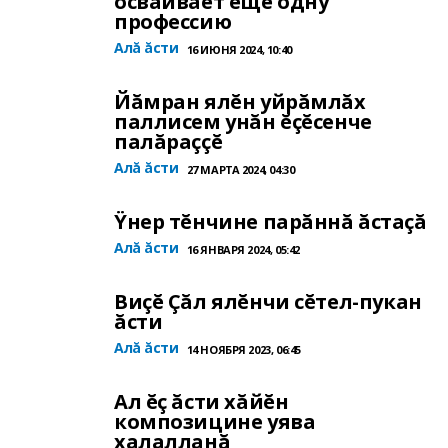
осваивает еще одну
профессию
Алă ăсти
16 ИЮНЯ 2024, 10:40
Йăмран ялĕн уйрăмлăх
паллисем унăн ĕçĕсенче
палăраççĕ
Алă ăсти
27 МАРТА 2024, 04:30
Ÿнер тĕнчине парăннă ăстаçă
Алă ăсти
16 ЯНВАРЯ 2024, 05:42
Виçĕ Çăл ялĕнчи сĕтел-пукан
ăсти
Алă ăсти
14 НОЯБРЯ 2023, 06:45
Ал ĕç ăсти хăйĕн
композицине уява
халалланă