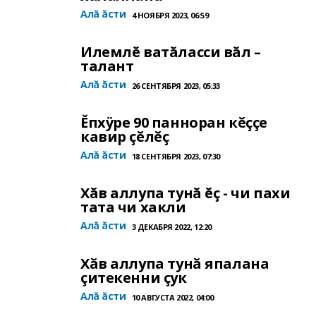
Алă ăсти
4 НОЯБРЯ 2023, 06:59
Илемлĕ ватăласси вăл –
талант
Алă ăсти
26 СЕНТЯБРЯ 2023, 05:33
Ĕпхÿре 90 панноран кĕççе
кавир çĕлĕç
Алă ăсти
18 СЕНТЯБРЯ 2023, 07:30
Хăв аллупа тунă ĕç - чи пахи
тата чи хакли
Алă ăсти
3 ДЕКАБРЯ 2022, 12:20
Хăв аллупа тунă япалана
çитекенни çук
Алă ăсти
10 АВГУСТА 2022, 04:00