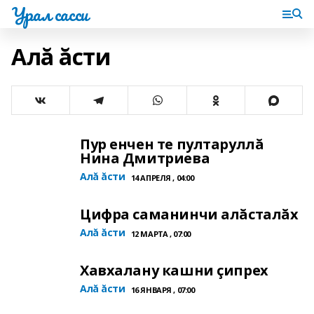
Урал сасси
Алă ăсти
Пур енчен те пултаруллă
Нина Дмитриева
Алă ăсти
14 АПРЕЛЯ , 04:00
Цифра саманинчи алăсталăх
Алă ăсти
12 МАРТА , 07:00
Хавхалану кашни çипрех
Алă ăсти
16 ЯНВАРЯ , 07:00