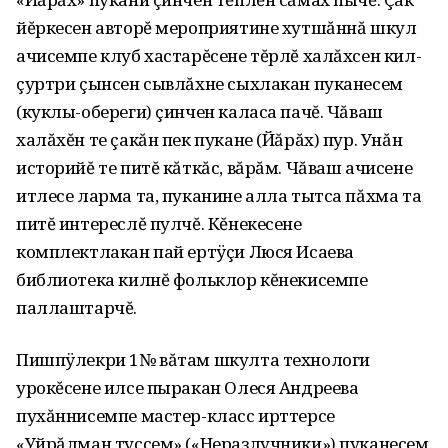
йĕркесен авторĕ мероприятине хутшăннă шкул
ачисемпе клуб хастарĕсене тĕрлĕ халăхсен кил-
çуртри çынсен сывлăхне сыхлакан пуканесем
(куклы-обереги) çинчен каласа пачĕ. Чăваш
халăхĕн те çакăн пек пукане (Йăрăх) пур. Унăн
историйĕ те питĕ кăткăс, вăрăм. Чăваш ачисене
итлесе ларма та‚ пуканине алла тытса пăхма та
питĕ интереслĕ пулчĕ. Кĕнекесене
комплектлакан пай ертÿçи Люся Исаева
библиотека килнĕ фольклор кĕнекисемпе
паллаштарчĕ.
Пишпÿлекри 1№ вăтам шкулта технологи
урокĕсене илсе пыракан Олеся Андреева
пухăннисемпе мастер-класс ирттерсе
«Уйрăлман туссем» («Неразлучники») пуканесем