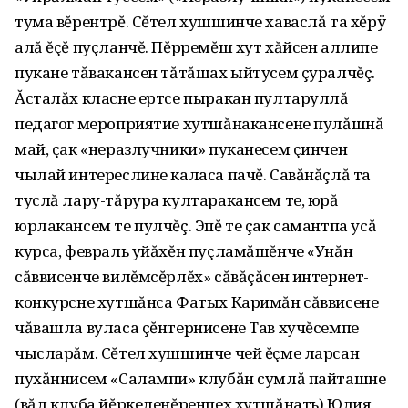
тума вĕрентрĕ. Сĕтел хушшинче хаваслă та хĕрÿ
алă ĕçĕ пуçланчĕ. Пĕрремĕш хут хăйсен аллипе
пукане тăвакансен тăтăшах ыйтусем çуралчĕç.
Ăсталăх класне ертсе пыракан пултаруллă
педагог мероприятие хутшăнакансене пулăшнă
май, çак «неразлучники» пуканесем çинчен
чылай интереслине каласа пачĕ. Савăнăçлă та
туслă лару-тăрура култаракансем те‚ юрă
юрлакансем те пулчĕç. Эпĕ те çак самантпа усă
курса‚ февраль уйăхĕн пуçламăшĕнче «Унăн
сăввисенче вилĕмсĕрлĕх» сăвăçăсен интернет-
конкурсне хутшăнса Фатых Каримăн сăввисене
чăвашла вуласа çĕнтернисене Тав хучĕсемпе
чысларăм. Сĕтел хушшинче чей ĕçме ларсан
пухăннисем «Салампи» клубăн сумлă пайташне
(вăл клуба йĕркеленĕренпех хутшăнать) Юлия