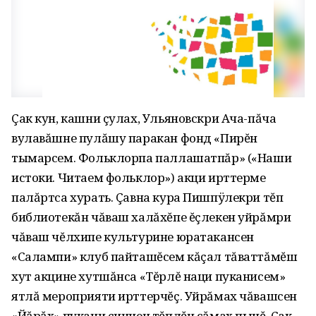
Çак кун, кашни çулах, Ульяновскри Ача-пăча
вулавăшне пулăшу паракан фонд «Пирĕн
тымарсем. Фольклорпа паллашатпăр» («Наши
истоки. Читаем фольклор») акци ирттерме
палăртса хурать. Çавна кура Пишпÿлекри тĕп
библиотекăн чăваш халăхĕпе ĕçлекен уйрăмри
чăваш чĕлхипе культурине юратакансен
«Салампи» клуб пайташĕсем кăçал тăваттăмĕш
хут акцине хутшăнса «Тĕрлĕ наци пуканисем»
ятлă мероприяти ирттерчĕç. Уйрăмах чăвашсен
«Йăрăх» пукани çинчен тĕплĕн сăмах пычĕ. Çак