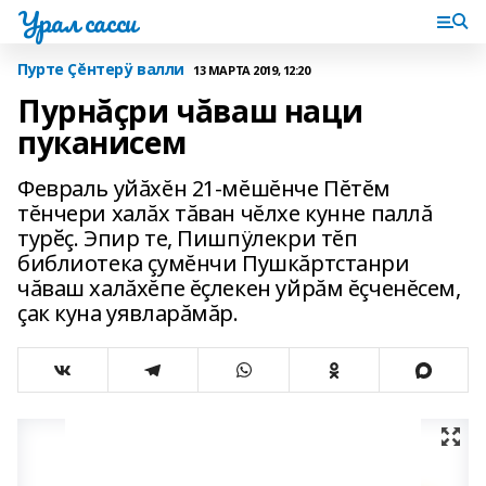
Урал сасси
Пурте Çĕнтерÿ валли
13 МАРТА 2019, 12:20
Пурнăçри чăваш наци
пуканисем
Февраль уйăхĕн 21-мĕшĕнче Пĕтĕм
тĕнчери халăх тăван чĕлхе кунне паллă
турӗç. Эпир те, Пишпÿлекри тĕп
библиотека çумĕнчи Пушкăртстанри
чăваш халăхĕпе ĕçлекен уйрăм ĕçченĕсем,
çак куна уявларăмăр.