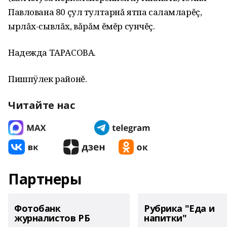
Павлована 80 çул тултарнă ятпа саламларĕç,
ырлăх-сывлăх‚ вăрăм ĕмĕр сунчĕç.
Надежда ТАРАСОВА.
Пишпÿлек районĕ.
Читайте нас
Партнеры
Фотобанк
Рубрика "Еда и
журналистов РБ
напитки"