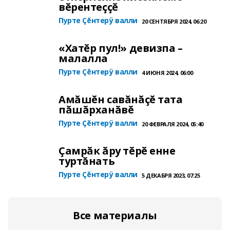
вĕрентеççĕ
Пурте Çĕнтерÿ валли
20 СЕНТЯБРЯ 2024, 06:20
«Хатĕр пул!» девизпа –
малалла
Пурте Çĕнтерÿ валли
4 ИЮНЯ 2024, 06:00
Амăшĕн савăнăçĕ тата
пăшăрханăвĕ
Пурте Çĕнтерÿ валли
20 ФЕВРАЛЯ 2024, 05:40
Çамрăк ăру тĕрĕ енне
туртăнать
Пурте Çĕнтерÿ валли
5 ДЕКАБРЯ 2023, 07:25
Все материалы