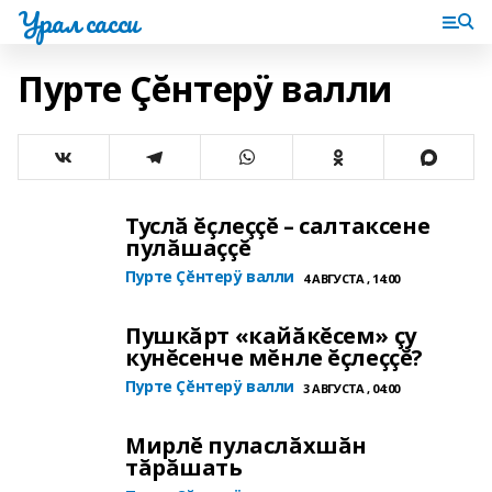
Урал сасси
Пурте Çĕнтерÿ валли
Туслă ĕçлеççĕ – салтаксене
пулăшаççĕ
Пурте Çĕнтерÿ валли
4 АВГУСТА , 14:00
Пушкăрт «кайăкĕсем» çу
кунĕсенче мĕнле ĕçлеççĕ?
Пурте Çĕнтерÿ валли
3 АВГУСТА , 04:00
Мирлĕ пуласлăхшăн
тăрăшать