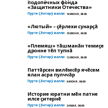
подопечных фонда
«Защитники Отечества»
Пурте Çĕнтерÿ валли
18 ИЮНЯ , 08:00
«Лютый» – çĕрлехи сунарçă
Пурте Çĕнтерÿ валли
18 ИЮНЯ , 04:00
«Племяш» тăшманăн темиçе
дронне тĕп тупнă
Пурте Çĕнтерÿ валли
12 ИЮНЯ , 06:00
Паттăрсен вилĕмсĕр ячĕсем
ялан асра пулччăр
Пурте Çĕнтерÿ валли
6 ИЮНЯ , 06:00
Историе юратни мĕн патне
илсе çитернĕ
Пурте Çĕнтерÿ валли
24 МАЯ , 06:00