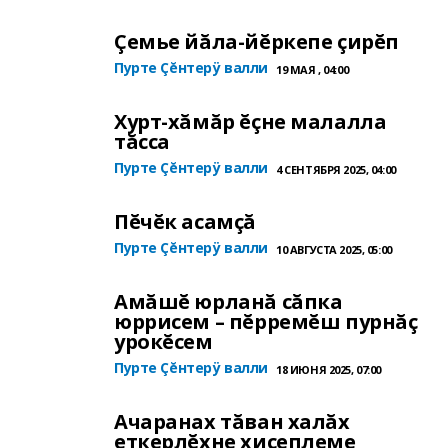
Çемье йăла-йĕркепе çирĕп
Пурте Çĕнтерÿ валли
19 МАЯ , 04:00
Хурт-хăмăр ĕçне малалла
тăсса
Пурте Çĕнтерÿ валли
4 СЕНТЯБРЯ 2025, 04:00
Пĕчĕк асамçă
Пурте Çĕнтерÿ валли
10 АВГУСТА 2025, 05:00
Амăшĕ юрланă сăпка
юррисем – пĕрремĕш пурнăç
урокĕсем
Пурте Çĕнтерÿ валли
18 ИЮНЯ 2025, 07:00
Ачаранах тăван халăх
еткерлĕхне хисеплеме