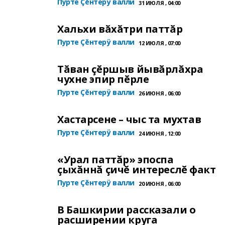
Пурте Çĕнтерÿ валли
31 ИЮЛЯ , 04:00
Хальхи вăхăтри паттăр
Пурте Çĕнтерÿ валли
12 ИЮЛЯ , 07:00
Тăван çĕршыв йывăрлăхра
чухне эпир пĕрле
Пурте Çĕнтерÿ валли
26 ИЮНЯ , 06:00
Хастарсене – чыс та мухтав
Пурте Çĕнтерÿ валли
24 ИЮНЯ , 12:00
«Урал паттăр» эпоспа
çыхăннă çичĕ интереслĕ факт
Пурте Çĕнтерÿ валли
20 ИЮНЯ , 06:00
В Башкирии рассказали о
расширении круга