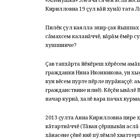
Кирилловна 19 çул вăй хунă) тата
Пилĕк çул каялла эпир çак йышпах
сăмахсем каланăччĕ, вăрăм ĕмĕр с
хушшинче?
Çав тапхăрта йĕкĕреш хĕрĕсем амăш
гражданки Нина Иконникова‚ ун хы
кун вĕсем пурте пĕрле пурăнаççĕ: а
гражданствине илнĕ). Кĕçĕн ывăлĕ 
начар курнă‚ халĕ вара пачах курма
2013 çулта Анна Кирилловна пире 
кăтартнăччĕ (Тăван çĕршывăн аслă 
хăнасене çĕнĕ икĕ пÿлĕмлĕ хваттерт