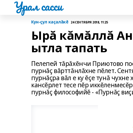
Урал сасси
Кун-çул каçалăкĕ
24 СЕНТЯБРЯ 2018, 11:25
Ырă кăмăллă Ан
ытла тапать
Пелепей тăрăхĕнчи Приютово пос
пурнăç вăрттăнлăхне пĕлет. Cент
пурнăçра вăл е ку ĕçе тунă чухне
кансĕрлет тесе пĕр иккĕленмесĕр
пурнăç философийĕ - «Пурнăç виç