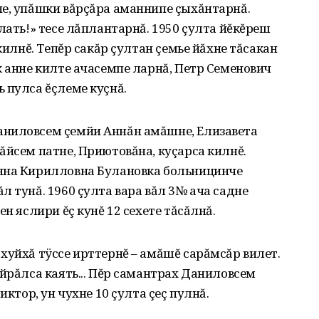
пе‚ упăшки вăрçăра аманнипе çыхăнтарнă.
лать!» тесе лăплантарнă. 1950 çулта йĕкĕреш
килнĕ. Тепĕр сакăр çултан çемье йăхне тăсакан
к анне килте ачасемпе ларнă‚ Петр Семенович
 пулса ĕçлеме куçнă.
аниловсем çемйи Аннăн амăшне‚ Елизавета
ăйсем патне‚ Приютовăна‚ куçарса килнĕ.
нна Кирилловна Булановка больницинче
л тунă. 1960 çулта вара вăл 3№ ача садне
н яслири ĕç кунĕ 12 сехете тăсăлнă.
хуйхă тÿссе ирттернĕ – амăшĕ сарăмсăр вилет.
уйрăлса каять... Пĕр самантрах Даниловсем
иктор‚ ун чухне 10 çулта çеç пулнă.