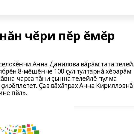
нăн чĕри пĕр ĕмĕр
елокĕнчи Анна Данилова вăрăм тата телей
ябрĕн 8-мĕшĕнче 100 çул тултарнă хĕрарăм
 хăвна чарса тăни çынна телейлĕ пулма
 çирĕплетет. Çав вăхăтрах Анна Кирилловнă
ине пĕл».