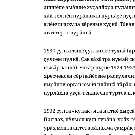
ашшĕпе амăшне хуçалăхра пулăшнă -
хăй тĕллĕн пурăнакан пурнăçĕ пуçл
ялĕнчи шкула вĕренме куçнă. Тăван
хваттерте пурăннă.
1930 çулта типĕ çул килсе тухнă (ир
çулсем пулнă. Çав вăхăтра нумай ç
йывăрланнă). Унсăр пуçне 1929-193
хресченсен çĕр пайĕсене раскулачи
вырăнти органсем йышăннă тăрăх‚ 
пурлăхпа укçа-тенкисене туртса ил
1932 çулта «кулак» ята илтнĕ хыçç
Паллах‚ пĕлмен культурăна‚ урăх тĕ
урăх менталитета хăнăхма çамрăк 