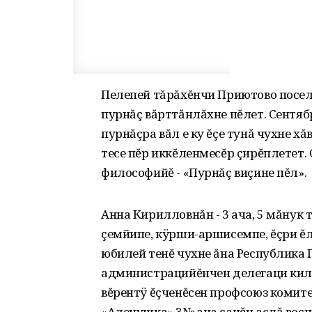
Пелепей тăрăхĕнчи Приютово посел
пурнăç вăрттăнлăхне пĕлет. Cентяб
пурнăçра вăл е ку ĕçе тунă чухне х
тесе пĕр иккĕленмесĕр çирĕплетет.
философийĕ - «Пурнăç виçине пĕл».
Анна Кирилловнăн - 3 ача, 5 мăнук 
çемйипе, кÿрши-аршисемпе, ĕçри ĕ
юбилей тенĕ чухне ăна Республика
администрацийĕнчен делегаци килс
вĕрентÿ ĕçченĕсен профсоюз комит
«Аленушка» 3№ ача сачĕн аслă вос