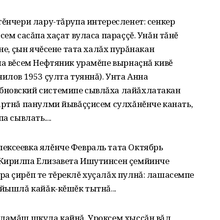
тĕнчери лару-тăрупа интересленет: сенкер
сем сасăпа хаçат вуласа параççĕ. Унăн тăнĕ
ене‚ çын ячĕсене тата халăх пурăнакан
на вĕсем Нефтяник урамĕпе вырнаçнă кивĕ
илов 1953 çулта туяннă). Унта Анна
бновский системипе сывлăха лайăхлатакан
артнă панулми йывăççисем сулхăнĕнче канать‚
а сывлать....
ексеевка ялĕнче Февраль тата Октябрь
 Кирилпа Елизавета Ишутинсен çемйинче
ра çирĕп те тĕреклĕ хуçалăх пулнă: лашасемпе
 йышлă кайăк-кĕшĕк тытнă...
çламăш шкула кайнă. Уроксем хыççăн вăл