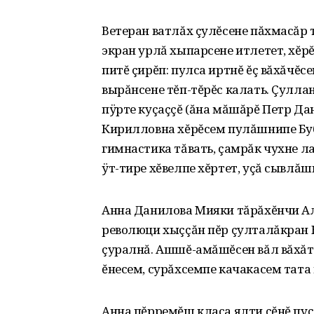
Ветеран ватлăх çулĕсене пăхмасăр 
экран урлă хыпарсене итлетет‚ хĕрĕ
питĕ çирĕп: пулса иртнĕ ĕç вăхăчĕс
вырăнсене тĕп-тĕрĕс калать. Çулла
пÿрте куçаççĕ (ăна мăшăрĕ Петр Дан
Кирилловна хĕрĕсем пулăшнипе Бу
гимнастика тăвать‚ çамрăк чухне л
ÿт-тире хĕвелпе хĕртет‚ уçă сывлăшп
Анна Данилова Мияки тăрăхĕнчи Ал
революци хыççăн пĕр çулталăкран
çуралнă. Ашшĕ-амăшĕсен вăл вăхăт
ĕнесем‚ сурăхсемпе качакасем тата
Анна пĕрремĕш класа ялти çĕнĕ пу