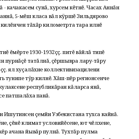
 качакасем сунă‚ хурсем кĕтнĕ. Часах Аннăн
аннă‚ 5-мĕш класа вăл кÿршĕ Зильдярово
 килĕнчен тăхăр километрта тара илнĕ
тнĕ ĕмĕрте 1930-1932çç. питĕ вăйлă типĕ
ын пурнăçĕ татăлнă‚ çĕршывра лару-тăру
3çç. ял хуçалăхне коллективизацилени
ть тунипе тÿр килнĕ. Хăш-пĕр регионсенче
кулаксене республикăран кăларса янă‚
се патшалăха панă.
ăн Ишутинсен çемйи Узбекистана тухса кайнă.
не‚ çĕнĕ климат условийĕсене‚ ют чĕлхене‚
хĕр ачана йывăр пулнă. Тухтăр пулма