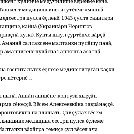
Ташкент хулинче медучилище вĕренме кĕнĕ.
 Ташкент медицина институтĕнче аманнă
медсестра пулса ĕçленĕ. 1943 çулта санитари
танцине‚ кайнă (Украинăри Чернигов
рнаçнă хула). Кунти шкул çуртĕнче вăрçă
. Аманнă салтаксене малтанхи пулăшу панă‚
ăр аманнисене пуйăспа Ташкента ăсатнă.
на госпитальтех ĕçлесе мединститутăн каçхи
с пĕтернĕ ...
л пынă. Аннăн ашшĕне‚ контузи хыççăн
ма сĕнеççĕ. Вĕсем Алексеевкăна таврăнаççĕ.
фронтовикпа паллашать. Çав çулах вĕсем
льницине медицина сестри пулса ĕçлеме
Малтанхи вăхăтра темиçе çул вĕсен ача