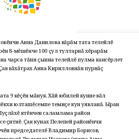
окĕнчи Анна Данилова вăрăм тата телейлĕ
рĕн 8-мĕшĕнче 100 çул тултарнă хĕрарăм
ăвна чарса тăни çынна телейлĕ пулма кансĕрлет
 Çав вăхăтрах Анна Кирилловнăн пурнăç
тата 9 кĕçĕн мăнук. Хăй юбилей кунне вăл
лĕкхи юлташĕсемпе темиçе кун уявланă. Ыран
 Пуçлăхĕ ятĕнчен саламлама район
е çитнĕ. Çак кунах Пелепей районĕнчи
ечĕн председателĕ Владимир Борисов,
питателĕ Людмила Исакова (кунта Анна