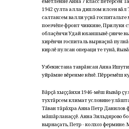
ĕмĕтленнĕ Анна 7 класс пĕтерсен 
1942 çулта алла диплом илсен вăл
салтаксем валли уçнă госпитальте 
поезчĕпе фронт чиккине‚ Прилуки с
облаçĕнчи Удай юханшывĕ çинче вы
хирĕнчи госпиталь вырнаçнă пулнă
кирлĕ пулсан операци те тунă‚ йыв
Узбекистана таврăнсан Анна Ишути
уйрăмне вĕренме кĕнĕ. Пĕрремĕш кур
Вăрçă хыççăнхи 1946-мĕш йывăр çу
тухтăрсем климат условине улăштар
Тăван тăрăхра Анна Петр Данилов 
мăшăрланаççĕ. Анна Зильдярово бо
вырнаçать‚ Петр - колхоз фермине. 