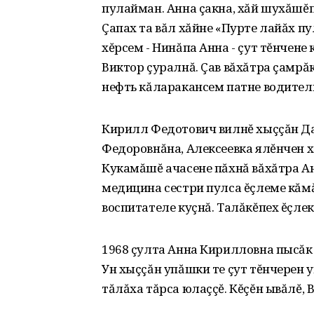
пулайман. Анна çакна‚ хăй шухăшĕ
Çапах та вăл хăйне «Пурте лайăх пу
хĕрсем - Нинăпа Анна - çут тĕнчене 
Виктор çуралнă. Çав вăхăтра çамрă
нефть кăларакансем патне водитель
Кирилл Федотович вилнĕ хыççăн Д
Федоровнăна‚ Алексеевка ялĕнчен х
Кукамăшĕ ачасене пăхнă вăхăтра А
медицина сестри пулса ĕçлеме кăмă
воспитателе куçнă. Талăкĕпех ĕçлеке
1968 çулта Анна Кирилловна пысăк 
Ун хыççăн упăшки те çут тĕнчерен 
тăлăха тăрса юлаççĕ. Кĕçĕн ывăлĕ‚ В