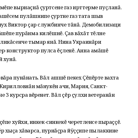
мĕпе вырнаçнă çуртсене газ ирттерме пуçланă.
ашĕсем пулăшнипе çуртне газ тата шыв
чух Виктор çар службинче тăнă. Демобилизаци
ăшĕпе пурăнма килĕшнĕ. Çав вăхăт тĕлне
бликăсенче тымар янă. Нина Украинăри
р-конструктор пулса ĕçленĕ. Анна амăшĕ
й хунă.
ăра пунăнать. Вăл ашшĕ пекех Çĕпĕрте вахта
 Кирилловнăн мăнукĕн ачи‚ Мария‚ Санкт-
 3 курсра вĕренет. Вăл çĕр çулхи ветеранăн
çĕпе хуйхи‚ инкек-синкекĕ черетленсе пыраççĕ.
р хыçа хăварса‚ пурнăçра йÿççипе пылаккине