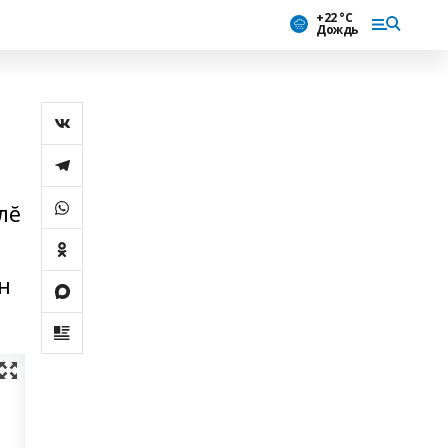
+22 °С
Дождь
лĕ
н