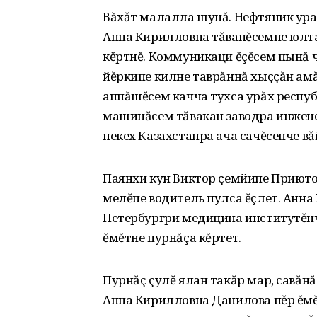
Вăхăт малалла шунă. Нефтяник ура
Анна Кирилловна тăванĕсемпе юлт
кĕртнĕ. Коммуникаци ĕçĕсем пынă 
йĕркипе килне таврăннă хыççăн ам
аппăшĕсем качча тухса урăх респу
машинăсем тăвакан заводра инжене
пекех Казахстанра ача сачĕсенче вă
Паянхи кун Виктор çемйипе Приютов
мелĕпе водитель пулса ĕçлет. Анна
Петербургри медицина институтĕнче
ĕмĕтне пурнăçа кĕртет.
Пурнăç çулĕ ялан такăр мар‚ савăнă
Анна Кирилловна Данилова пĕр ĕмĕ