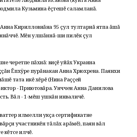
 Людмила Кузьмина ĕçтешĕ саламланă.
 Анна Кирилловнăна 95 çул тултарнă ятпа ăшă
уннăччĕ. Мĕн улшăннă-ши пилĕк çул
не черетпе пăхнă: виçĕ уйăх Украина
ççăн Ĕпхÿре пурăнакан Анна Хрюхрена. Паянхи
мăшĕ тата икĕ хĕрĕ (Нина Раççей
Виктор - Приютовăра. Унччен Анна Данилова
сть. Вăл - 1-мĕш ушкăн инваличĕ.
хваттер илмелли укçа сертификатне
вăрçи участникĕн тăлăх арăмĕ)‚ паян вăл
е кĕтсе илчĕ.