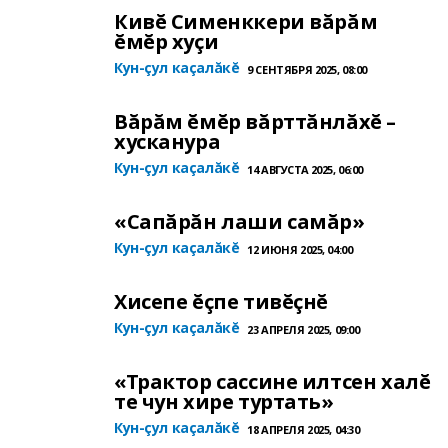
Кивĕ Сименккери вăрăм
ĕмĕр хуçи
Кун-çул каçалăкĕ
9 СЕНТЯБРЯ 2025, 08:00
Вăрăм ĕмĕр вăрттăнлăхĕ –
хусканура
Кун-çул каçалăкĕ
14 АВГУСТА 2025, 06:00
«Сапăрăн лаши самăр»
Кун-çул каçалăкĕ
12 ИЮНЯ 2025, 04:00
Хисепе ĕçпе тивĕçнĕ
Кун-çул каçалăкĕ
23 АПРЕЛЯ 2025, 09:00
«Трактор сассине илтсен халĕ
те чун хире туртать»
Кун-çул каçалăкĕ
18 АПРЕЛЯ 2025, 04:30