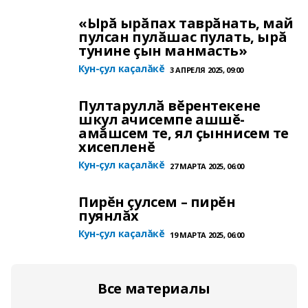
«Ырă ырăпах таврăнать, май
пулсан пулăшас пулать, ырă
тунине çын манмасть»
Кун-çул каçалăкĕ
3 АПРЕЛЯ 2025, 09:00
Пултаруллă вĕрентекене
шкул ачисемпе ашшĕ-
амăшсем те, ял çыннисем те
хисепленĕ
Кун-çул каçалăкĕ
27 МАРТА 2025, 06:00
Пирĕн çулсем – пирĕн
пуянлăх
Кун-çул каçалăкĕ
19 МАРТА 2025, 06:00
Все материалы