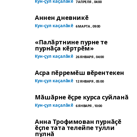
Кун-çул каçалăкĕ
7 АПРЕЛЯ , 04:00
Аннен дневникĕ
Кун-çул каçалăкĕ
6 МАРТА , 09:00
«Палăртнине пурне те
пурнăçа кĕртрĕм»
Кун-çул каçалăкĕ
26 ЯНВАРЯ , 04:00
Асра пĕрремĕш вĕрентекен
Кун-çул каçалăкĕ
12 ЯНВАРЯ , 05:00
Мăшăрне ĕçре курса суйланă
Кун-çул каçалăкĕ
6 ЯНВАРЯ , 10:00
Анна Трофимован пурнăçĕ
ĕçпе тата телейпе тулли
пулнă