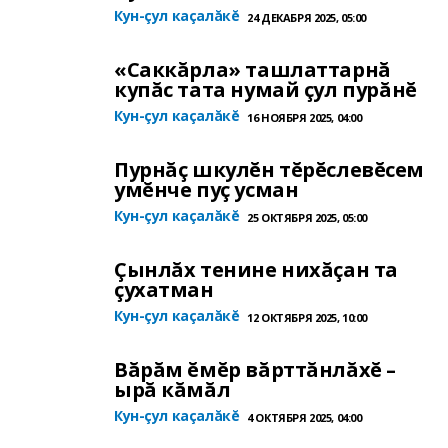
Кун-çул каçалăкĕ
24 ДЕКАБРЯ 2025, 05:00
«Саккăрла» ташлаттарнă
купăс тата нумай çул пурăнĕ
Кун-çул каçалăкĕ
16 НОЯБРЯ 2025, 04:00
Пурнăç шкулĕн тĕрĕслевĕсем
умĕнче пуç усман
Кун-çул каçалăкĕ
25 ОКТЯБРЯ 2025, 05:00
Çынлăх тенине нихăçан та
çухатман
Кун-çул каçалăкĕ
12 ОКТЯБРЯ 2025, 10:00
Вăрăм ĕмĕр вăрттăнлăхĕ –
ырă кăмăл
Кун-çул каçалăкĕ
4 ОКТЯБРЯ 2025, 04:00