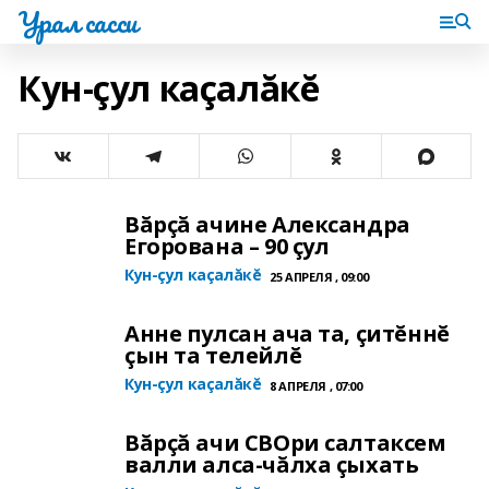
Урал сасси
Кун-çул каçалăкĕ
Вăрçă ачине Александра
Егорована – 90 çул
Кун-çул каçалăкĕ
25 АПРЕЛЯ , 09:00
Анне пулсан ача та, çитĕннĕ
çын та телейлĕ
Кун-çул каçалăкĕ
8 АПРЕЛЯ , 07:00
Вăрçă ачи СВОри салтаксем
валли алса-чăлха çыхать