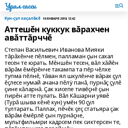
Урал сасси
Кун-çул каçалăкĕ
10 ЯНВАРЯ 2019, 12:42
Аттешĕн куккук вăрахчен
авăттăрччĕ
Степан Васильевич Иванова Мияки
тăрăхĕнче пĕлмен, палламан çын сахал
тесен те юрать. Мĕншĕн тесен, вăл хăйĕн
вăрăм ĕмĕрĕнче такампа та пĕр чĕлхе
тупма пĕлнĕ, тăван ял шкулĕнче вăрах çул
ĕçлесе нумай ачана пĕлÿ панă, пурнăç çулĕ
çине кăларнă. Çак хисепе тивĕçнĕ çын
пирĕн атте пулать. Вăл Кăшарни уявĕ
(Турă шыва кĕнĕ кун) умĕн 90 çул
тултарать. Паллах, пĕчĕк çеç статьяра çак
вăрăм ĕмĕрлĕ çын пурнăçне,
мультфильмри кадрсем пек сиктерсен те,