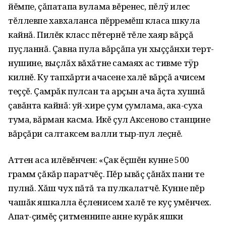
йĕмпе, çăпатапа вулама вĕренес, пĕлÿ илес
тĕллевпе хавхаланса пĕрремĕш класа шкула
кайнă. Пилĕк класс пĕтернĕ тĕле хаяр вăрçă
пуçланнă. Çавна пула вăрçăпа ун хыççăнхи терт-
нушине, выçлăх вăхăтне самаях ас тивме тÿр
килнĕ. Ку тапхăрти ачасене халĕ вăрçă ачисем
теççĕ. Çамрăк пулсан та арçын ача ăçта хушнă
çавăнта кайнă: уй-хире çум çумлама, ака-суха
тума, вăрман касма. Икĕ çул Аксеново станцине
вăрçăри салтаксем валли тыр-пул леçнĕ.
Аттен аса илĕвĕнчен: «Çак ĕçшĕн кунне 500
грамм çăкăр паратчĕç. Пĕр ывăç çăнăх пани те
пулнă. Хăш чух пăтă та пулкалатчĕ. Кунне пĕр
чашăк яшкалла ĕçленисем халĕ те куç умĕнчех.
Апат-çимĕç çитменнипе анне курăк яшки