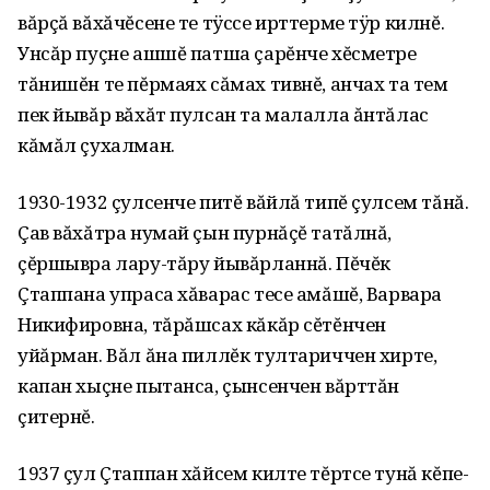
вăрçă вăхăчĕсене те тÿссе ирттерме тÿр килнĕ.
Унсăр пуçне ашшĕ патша çарĕнче хĕсметре
тăнишĕн те пĕрмаях сăмах тивнĕ, анчах та тем
пек йывăр вăхăт пулсан та малалла ăнтăлас
кăмăл çухалман.
1930-1932 çулсенче питĕ вăйлă типĕ çулсем тăнă.
Çав вăхăтра нумай çын пурнăçĕ татăлнă,
çĕршывра лару-тăру йывăрланнă. Пĕчĕк
Çтаппана упраса хăварас тесе амăшĕ, Варвара
Никифировна, тăрăшсах кăкăр сĕтĕнчен
уйăрман. Вăл ăна пиллĕк тултариччен хирте,
капан хыçне пытанса, çынсенчен вăрттăн
çитернĕ.
1937 çул Çтаппан хăйсем килте тĕртсе тунă кĕпе-