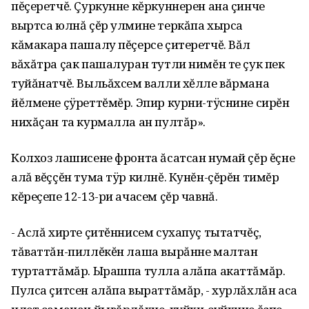
пĕçеретчĕ. Çуркунне кĕркуннерен ана çинче
выртса юлнă çĕр улмине теркăпа хырса
кăмакара пашалу пĕçерсе çитеретчĕ. Вăл
вăхăтра çак пашалуран тутли нимĕн те çук пек
туйăнатчĕ. Выльăхсем валли хĕлле вăрмана
йĕлмене çÿреттĕмĕр. Эпир курни-тÿснине сирĕн
нихăçан та курмалла ан пултăр».
Колхоз лашисене фронта ăсатсан нумай çĕр ĕçне
алă вĕççĕн тума тÿр килнĕ. Кунĕн-çĕрĕн тимĕр
кĕреçепе 12-13-ри ачасем çĕр чавнă.
- Аслă хирте çитĕннисем сухапуç тытатчĕç,
тăваттăн-пиллĕкĕн лаша вырăнне малтан
туртаттăмăр. Ырашпа тулла алăпа акаттăмăр.
Пулса çитсен алăпа выраттăмăр, - хурлăхлăн аса