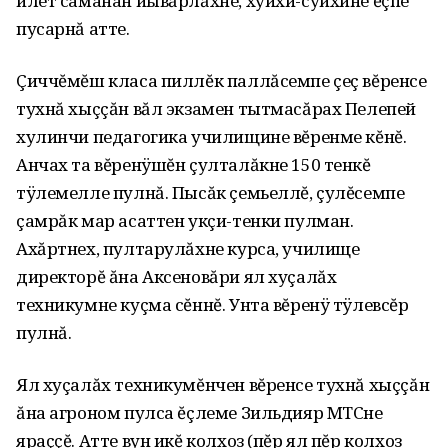
илет саманан йывăрлăхне, хуйхи-суйхине ĕçпе
пусарнă атте.
Çиччĕмĕш класа пиллĕк паллăсемпе çеç вĕренсе
тухнă хыççăн вăл экзамен тытмасăрах Пелепей
хулинчи педагогика училищине вĕренме кĕнĕ.
Анчах та вĕренÿшĕн çулталăкне 150 тенкĕ
тÿлемелле пулнă. Пысăк çемьеллĕ, çулĕсемпе
çамрăк мар асаттен укçи-тенки пулман.
Ахăртнех, пултарулăхне курса, училище
директорĕ ăна Аксеновăри ял хуçалăх
техникумне куçма сĕннĕ. Унта вĕренÿ тÿлевсĕр
пулнă.
Ял хуçалăх техникумĕнчен вĕренсе тухнă хыççăн
ăна агроном пулса ĕçлеме Зильдияр МТСне
яраççĕ. Атте вун икĕ колхоз (пĕр ял пĕр колхоз