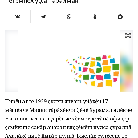
пĕтĕмпех уçса параймăн.
Пирĕн атте 1929 çулхи январь уйăхĕн 17-
мĕшĕнче Мияки тăрăхĕнчи Çĕнĕ Хурамал ялĕнче
Николай патшан çарĕнче хĕсметре тăнă офицер
çемйинче сакăр ачаран виççĕмĕш пулса çуралнă.
Ачалăхĕ питĕ йывăр пулнă. Выçлăх çулĕсене те,