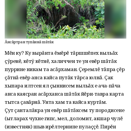
Ăнсăртран тупăннă шăтăк
Мĕн ку? Ку вырăнта ĕмĕрĕ тăршшĕпех выльăх
çÿренĕ, кĕтÿ кĕтнĕ, халиччен те ун евĕр шăтăк
пуррине никам та асăрхаман. Çеремлĕ тăпра çĕр
çăтнă евĕр анса кайса путăк тăрса юлнă. Çак
хыпара илтсен ял çыннисем выльăх е ача-пăча
анса каясран асăрханса шăтăк йĕри-тавра карта
тытса çавăрнă. Унта хам та кайса куртăм.
Çут çанталăкра ун евĕр шăтăксем ту породисене
(ытларах чухне гипс, мел, доломит, акшар чулĕ
(известняк) шыв ирĕлтернипе пулаççĕ. Пирĕн