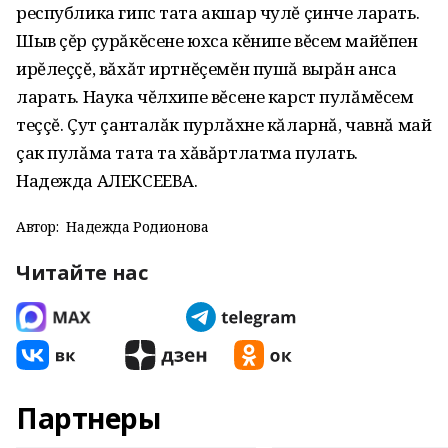
республика гипс тата акшар чулĕ çинче ларать.
Шыв çĕр çурăкĕсене юхса кĕнипе вĕсем майĕпен
ирĕлеççĕ, вăхăт иртнĕçемĕн пушă вырăн анса
ларать. Наука чĕлхипе вĕсене карст пулăмĕсем
теççĕ. Çут çанталăк пурлăхне кăларнă, чавнă май
çак пулăма тата та хăвăртлатма пулать.
Надежда АЛЕКСЕЕВА.
Автор:
Надежда Родионова
Читайте нас
Партнеры