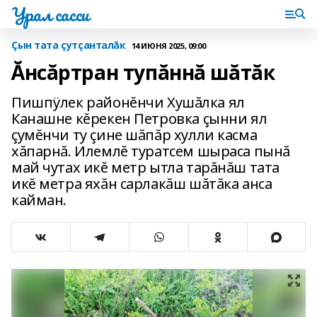
Урал сасси
Çын тата çутçанталăк
14 ИЮНЯ 2025, 09:00
Ăнсăртран тупăннă шăтăк
Пишпÿлек районĕнчи Хушăлка ял
Канашне кĕрекен Петровка çынни ял
çумĕнчи ту çине шăпăр хулли касма
хăпарнă. Илемлĕ туратсем шыраса пынă
май чутах икĕ метр ытла тарăнăш тата
икĕ метра яхăн сарлакăш шăтăка анса
кайман.