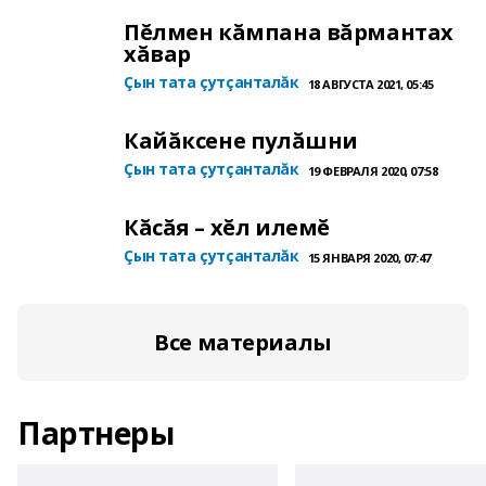
Пĕлмен кăмпана вăрмантах
хăвар
Çын тата çутçанталăк
18 АВГУСТА 2021, 05:45
Кайăксене пулăшни
Çын тата çутçанталăк
19 ФЕВРАЛЯ 2020, 07:58
Кăсăя – хĕл илемĕ
Çын тата çутçанталăк
15 ЯНВАРЯ 2020, 07:47
Все материалы
Партнеры