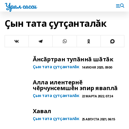
Урал сасси
Çын тата çутçанталăк
Ăнсăртран тупăннă шăтăк
Çын тата çутçанталăк
14 ИЮНЯ 2025, 09:00
Алла илентернĕ
чĕрчунсемшĕн эпир яваплă
Çын тата çутçанталăк
22 МАРТА 2022, 07:24
Хавал
Çын тата çутçанталăк
25 АВГУСТА 2021, 06:15