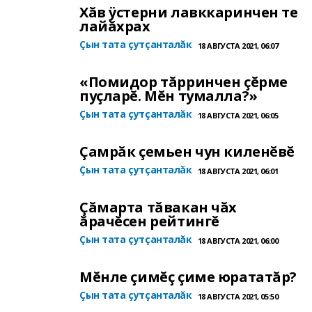
Хăв ÿстерни лавккаринчен те
лайăхрах
Çын тата çутçанталăк
18 АВГУСТА 2021, 06:07
«Помидор тăрринчен çĕрме
пуçларĕ. Мĕн тумалла?»
Çын тата çутçанталăк
18 АВГУСТА 2021, 06:05
Çамрăк çемьен чун киленĕвĕ
Çын тата çутçанталăк
18 АВГУСТА 2021, 06:01
Çăмарта тăвакан чăх
ăрачĕсен рейтингĕ
Çын тата çутçанталăк
18 АВГУСТА 2021, 06:00
Мĕнле çимĕç çиме юрататăр?
Çын тата çутçанталăк
18 АВГУСТА 2021, 05:50