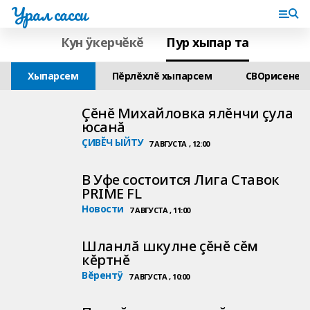
Урал сасси
Кун ÿкерчĕкĕ
Пур хыпар та
Хыпарсем
Пĕрлĕхлĕ хыпарсем
СВОрисене 
Çĕнĕ Михайловка ялĕнчи çула
юсанă
ÇИВĔЧ ЫЙТУ
7 АВГУСТА , 12:00
В Уфе состоится Лига Ставок
PRIME FL
Новости
7 АВГУСТА , 11:00
Шланлă шкулне çĕнĕ сĕм
кĕртнĕ
Вĕрентÿ
7 АВГУСТА , 10:00