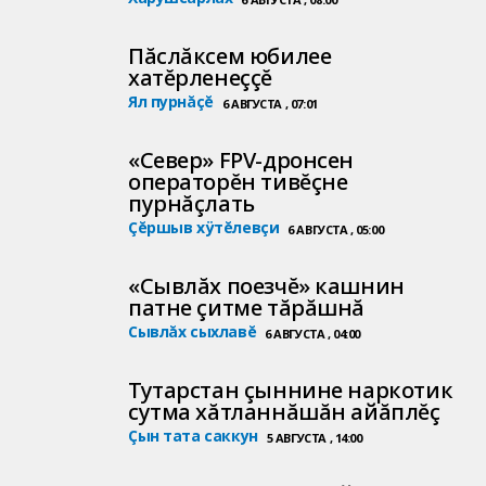
Пăслăксем юбилее
хатĕрленеççĕ
Ял пурнăçĕ
6 АВГУСТА , 07:01
«Север» FPV-дронсен
операторĕн тивĕçне
пурнăçлать
Çĕршыв хÿтĕлевçи
6 АВГУСТА , 05:00
«Сывлăх поезчĕ» кашнин
патне çитме тăрăшнă
Сывлăх сыхлавĕ
6 АВГУСТА , 04:00
Тутарстан çыннине наркотик
сутма хăтланнăшăн айăплĕç
Çын тата саккун
5 АВГУСТА , 14:00