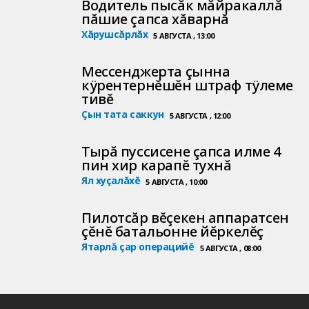
Водитель пысăк мăйракаллă
пăшие çапса хăварнă
Хăрушсăрлăх
5 АВГУСТА , 13:00
Мессенджерта çынна
кÿрентернĕшĕн штраф тÿлеме
тивĕ
Çын тата саккун
5 АВГУСТА , 12:00
Тырă пуссисене çапса илме 4
пин хир карапĕ тухнă
Ял хуçалăхĕ
5 АВГУСТА , 10:00
Пилотсăр вĕçекен аппаратсен
çĕнĕ батальонне йĕркелĕç
Ятарлă çар операцийĕ
5 АВГУСТА , 08:00