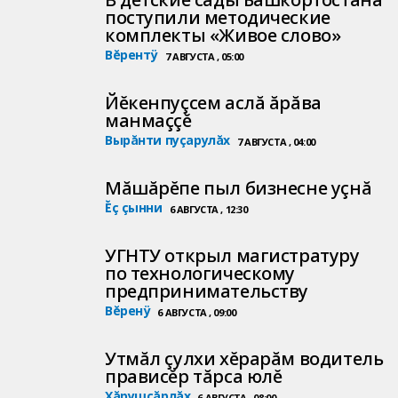
поступили методические
комплекты «Живое слово»
Вĕрентÿ
7 АВГУСТА , 05:00
Йĕкенпуçсем аслă ăрăва
манмаççĕ
Вырăнти пуçарулăх
7 АВГУСТА , 04:00
Мăшăрĕпе пыл бизнесне уçнă
Ĕç çынни
6 АВГУСТА , 12:30
УГНТУ открыл магистратуру
по технологическому
предпринимательству
Вĕренÿ
6 АВГУСТА , 09:00
Утмăл çулхи хĕрарăм водитель
прависĕр тăрса юлĕ
Хăрушсăрлăх
6 АВГУСТА , 08:00