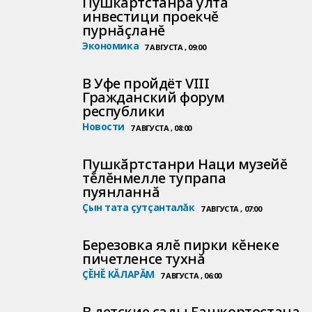
Пушкăртстанра ултă
инвестици проекчĕ
пурнăçланĕ
Экономика
7 АВГУСТА , 09:00
В Уфе пройдёт VIII
Гражданский форум
республики
Новости
7 АВГУСТА , 08:00
Пушкӑртстанри Наци музейĕ
тĕлĕнмелле тупрапа
пуянланнă
Çын тата çутçанталăк
7 АВГУСТА , 07:00
Березовка ялĕ пирки кĕнеке
пичетленсе тухнă
ÇĔНĔ КĂЛАРĂМ
7 АВГУСТА , 06:00
В детские сады Башкортостана