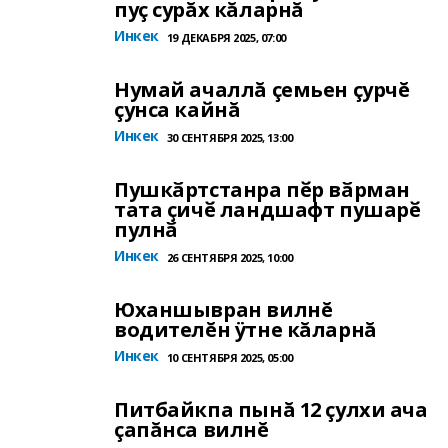
пуç сурăх кăларнă
Инкек
19 ДЕКАБРЯ 2025, 07:00
Нумай ачаллă çемьен çурчĕ
çунса кайнă
Инкек
30 СЕНТЯБРЯ 2025, 13:00
Пушкӑртстанра пӗр вӑрман
тата ҫичӗ ландшафт пушарӗ
пулнӑ
Инкек
26 СЕНТЯБРЯ 2025, 10:00
Юханшывран вилнĕ
водителĕн ÿтне кăларнă
Инкек
10 СЕНТЯБРЯ 2025, 05:00
Питбайкпа пынă 12 çулхи ача
çапăнса вилнĕ