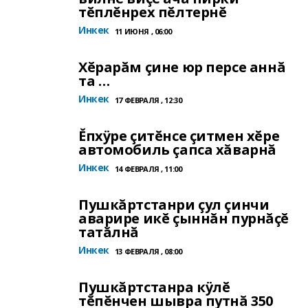
тĕплĕнрех пĕлтернĕ
Инкек
11 ИЮНЯ , 06:00
Хĕрарăм çине юр персе аннă
та …
Инкек
17 ФЕВРАЛЯ , 12:30
Ĕпхÿре çитĕнсе çитмен хĕре
автомобиль çапса хăварнă
Инкек
14 ФЕВРАЛЯ , 11:00
Пушкăртстанри çул çинчи
аварире икĕ çыннăн пурнăçĕ
татăлнă
Инкек
13 ФЕВРАЛЯ , 08:00
Пушкăртстанра кÿлĕ
тĕпĕнчен шывра путнă 350