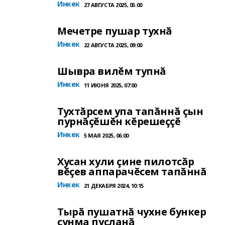
Инкек
27 АВГУСТА 2025, 05:00
Мечетре пушар тухнă
Инкек
22 АВГУСТА 2025, 09:00
Шывра вилĕм тупнă
Инкек
11 ИЮНЯ 2025, 07:00
Тухтăрсем упа тапăннă çын
пурнăçĕшĕн кĕрешеççĕ
Инкек
5 МАЯ 2025, 06:00
Хусан хули çине пилотсăр
вĕçев аппарачĕсем тапăннă
Инкек
21 ДЕКАБРЯ 2024, 10:15
Тырă пушатнă чухне бункер
çунма пуçланă