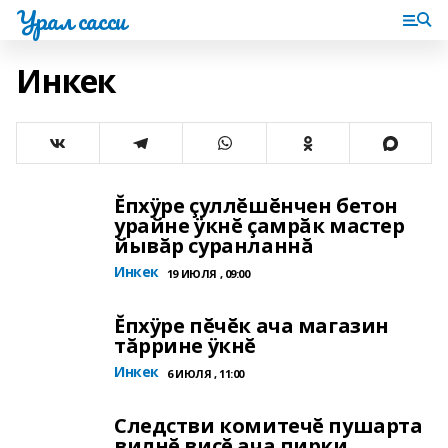
Урал сасси
Инкек
Ĕпхÿре çуллĕшĕнчен бетон
урайне ÿкнĕ çамрăк мастер
йывăр суранланнă
Инкек
19 ИЮЛЯ , 09:00
Ĕпхÿре пĕчĕк ача магазин
тăррине ÿкнĕ
Инкек
6 ИЮЛЯ , 11:00
Следстви комитечĕ пушарта
вилнĕ виçĕ ача пирки