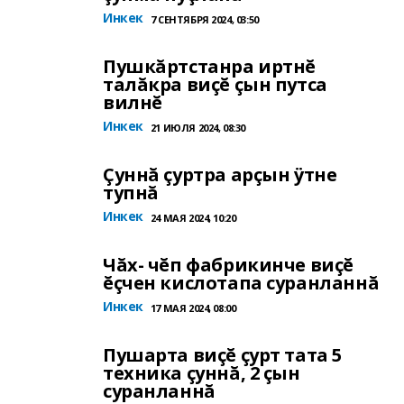
Инкек
7 СЕНТЯБРЯ 2024, 03:50
Пушкăртстанра иртнĕ
талăкра виçĕ çын путса
вилнĕ
Инкек
21 ИЮЛЯ 2024, 08:30
Çуннă çуртра арçын ÿтне
тупнă
Инкек
24 МАЯ 2024, 10:20
Чăх- чĕп фабрикинче виçĕ
ĕçчен кислотапа суранланнă
Инкек
17 МАЯ 2024, 08:00
Пушарта виçĕ çурт тата 5
техника çуннă, 2 çын
суранланнă