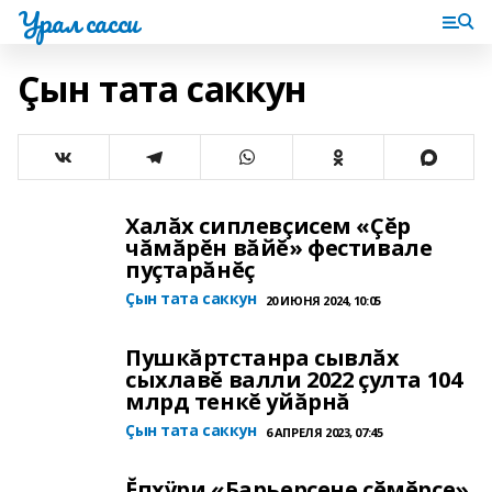
Урал сасси
Çын тата саккун
Халăх сиплевçисем «Çĕр
чăмăрĕн вăйĕ» фестивале
пуçтарăнĕç
Çын тата саккун
20 ИЮНЯ 2024, 10:05
Пушкăртстанра сывлăх
сыхлавĕ валли 2022 çулта 104
млрд тенкĕ уйăрнă
Çын тата саккун
6 АПРЕЛЯ 2023, 07:45
Ĕпхÿри «Барьерсене çĕмĕрсе»