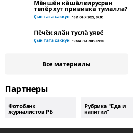
Мĕншĕн кăшăлвирусран
тепĕр хут прививка тумалла?
Çын тата саккун
16 ИЮНЯ 2022, 07:00
Пĕчĕк ялăн туслă уявĕ
Çын тата саккун
19 МАРТА 2019, 09:30
Все материалы
Партнеры
Фотобанк
Рубрика "Еда и
журналистов РБ
напитки"