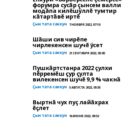
форумра сусăр çынсем валли
модăпа килĕшÿллĕ тумтир
кăтартăвĕ иртĕ
Çын тата саккун
7 НОЯБРЯ 2022, 07:10
Шăши сив чирĕпе
чирлекенсен шучĕ ÿсет
Çын тата саккун
21 СЕНТЯБРЯ 2022, 05:00
Пушкăртстанра 2022 çулхи
пĕрремĕш çур çулта
вилекенсен шучĕ 9,9 % чакнă
Çын тата саккун
5 АВГУСТА 2022, 05:55
Выртнă чух пуç лайăхрах
ĕçлет
Çын тата саккун
16 ИЮНЯ 2022, 09:52