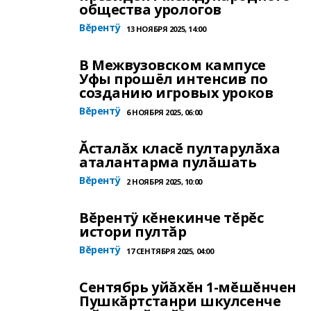
общества урологов
Вĕрентÿ
13 НОЯБРЯ 2025, 14:00
В Межвузовском кампусе
Уфы прошёл интенсив по
созданию игровых уроков
Вĕрентÿ
6 НОЯБРЯ 2025, 06:00
Ăсталăх класĕ пултарулăха
аталантарма пулăшать
Вĕрентÿ
2 НОЯБРЯ 2025, 10:00
Вĕрентÿ кĕнекинче тĕрĕс
истори пултăр
Вĕрентÿ
17 СЕНТЯБРЯ 2025, 04:00
Сентябрь уйăхĕн 1-мĕшĕнчен
Пушкăртстанри шкулсенче