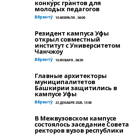
конкурс грантов для
молодых педагогов
Вĕрентÿ
10 ФЕВРАЛЯ , 04:00
Резидент кампуса Уфы
открыл совместный
институт с Университетом
Чанчжоу
Вĕрентÿ
16 ЯНВАРЯ , 06:30
Главные архитекторы
муниципалитетов
Башкирии защитились в
кампусе Уфы
Вĕрентÿ
22 ДЕКАБРЯ 2025, 13:00
В Межвузовском кампусе
состоялось заседание Совета
ректоров вузов республики