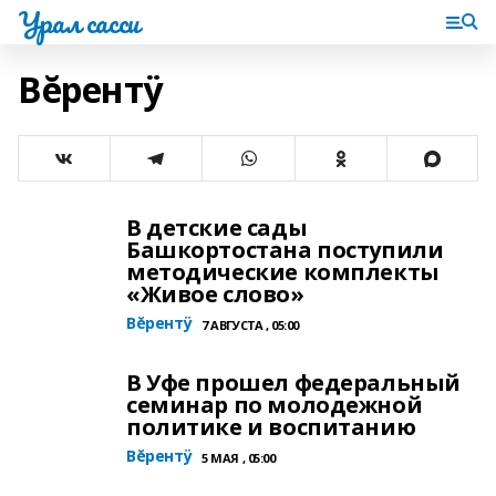
Урал сасси
Вĕрентÿ
В детские сады
Башкортостана поступили
методические комплекты
«Живое слово»
Вĕрентÿ
7 АВГУСТА , 05:00
В Уфе прошел федеральный
семинар по молодежной
политике и воспитанию
Вĕрентÿ
5 МАЯ , 05:00