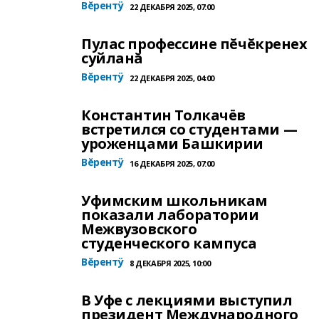
Вĕрентÿ
22 ДЕКАБРЯ 2025, 07:00
Пулас профессине пĕчĕкренех
суйланă
Вĕрентÿ
22 ДЕКАБРЯ 2025, 04:00
Константин Толкачёв
встретился со студентами —
уроженцами Башкирии
Вĕрентÿ
16 ДЕКАБРЯ 2025, 07:00
Уфимским школьникам
показали лаборатории
Межвузовского
студенческого кампуса
Вĕрентÿ
8 ДЕКАБРЯ 2025, 10:00
В Уфе с лекциями выступил
президент Международного