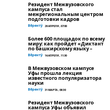
Резидент Межвузовского
кампуса стал
межрегиональным центром
подготовки кадров
Вĕрентÿ
28 АПРЕЛЯ , 07:00
Более 600 площадок по всему
миру: как пройдет «Диктант
по башкирскому языку –
Вĕрентÿ
16 АПРЕЛЯ , 11:30
В Межвузовском кампусе
Уфы прошла лекция
известного популяризатора
науки
Вĕрентÿ
31 МАРТА , 08:30
Резидент Межвузовского
кампуса Уфы объявил