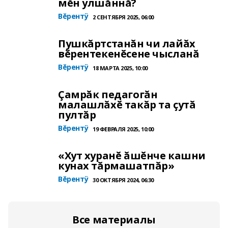
мĕн улшăннă?
Вĕрентÿ
2 СЕНТЯБРЯ 2025, 06:00
Пушкăртстанăн чи лайăх
вĕрентекенĕсене чысланă
Вĕрентÿ
18 МАРТА 2025, 10:00
Çамрăк педагогăн
малашлăхĕ такăр та çутă
пултăр
Вĕрентÿ
19 ФЕВРАЛЯ 2025, 10:00
«Хут хуранĕ ăшĕнче кашни
кунах тăрмашатпăр»
Вĕрентÿ
30 ОКТЯБРЯ 2024, 06:30
Все материалы