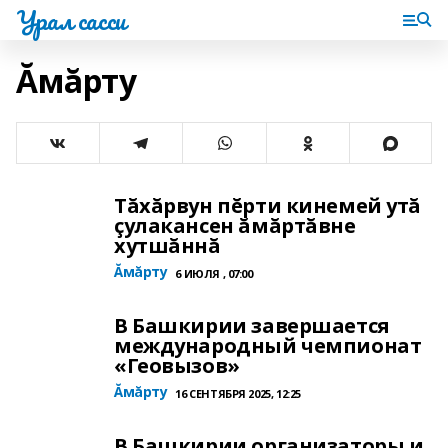
Урал сасси
Ăмăрту
Тăхăрвун пĕрти кинемей утă
çулакансен ăмăртăвне
хутшăннă
Ăмăрту
6 ИЮЛЯ , 07:00
В Башкирии завершается
международный чемпионат
«Геовызов»
Ăмăрту
16 СЕНТЯБРЯ 2025, 12:25
В Башкирии организаторы и