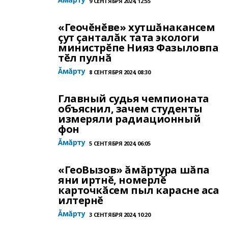
9 СЕНТЯБРЯ 2024, 12:55
«Геочĕнĕве» хутшăнакансем
çут çанталăк тата экологи
министрĕпе Нияз Фазыловпа
тĕл пулнă
Ăмăрту
8 СЕНТЯБРЯ 2024, 08:30
Главный судья чемпионата
объяснил, зачем студенты
измеряли радиационный
фон
Ăмăрту
5 СЕНТЯБРЯ 2024, 06:05
«ГеоВызов» ăмăртура шăпа
яни иртнĕ, номерлĕ
карточкăсем пыл карасне аса
илтернĕ
Ăмăрту
3 СЕНТЯБРЯ 2024, 10:20