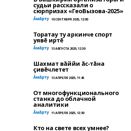
судьи рассказали о
сюрпризах «ГеоВызова-2025»
Ăмăрту
10 СЕНТЯБРЯ 2025, 12:00
Торатау ту аркинче спорт
уявĕ иртĕ
Ăмăрту
13 АВГУСТА 2025, 12:30
Шахмат вăййи ăс-тăна
çивĕчлетет
Ăмăрту
13 АПРЕЛЯ 2025, 11:45
От многофункционального
станка до облачной
аналитики
Ăмăрту
11 АПРЕЛЯ 2025, 12:30
Кто на свете всех умнее?