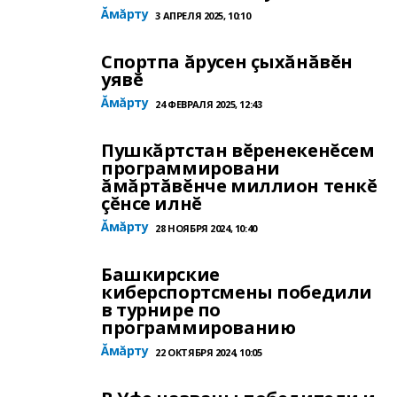
Ăмăрту
3 АПРЕЛЯ 2025, 10:10
Спортпа ăрусен çыхăнăвĕн
уявĕ
Ăмăрту
24 ФЕВРАЛЯ 2025, 12:43
Пушкăртстан вĕренекенĕсем
программировани
ăмăртăвĕнче миллион тенкĕ
çĕнсе илнĕ
Ăмăрту
28 НОЯБРЯ 2024, 10:40
Башкирские
киберспортсмены победили
в турнире по
программированию
Ăмăрту
22 ОКТЯБРЯ 2024, 10:05