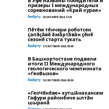
В Уфе названы победители и
призеры I международных
соревнований «Край курая»
Ăмăрту
20 ОКТЯБРЯ 2024, 12:25
Пĕтĕм тĕнчери роботсен
çапăçăвĕ ăмăртăвăн çĕнĕ
сезонĕ старта тухать
Ăмăрту
17 СЕНТЯБРЯ 2024, 05:00
В Башкортостане подвели
итоги II Международного
геологического чемпионата
«ГеоВызов»
Ăмăрту
10 СЕНТЯБРЯ 2024, 05:30
«ГеоЧĕнĕве» хутшăнакансем
Гафури районĕнче ылтăн
шыранă
Ăмăрту