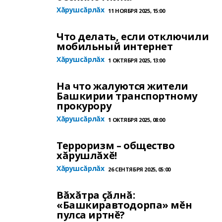
Хăрушсăрлăх
11 НОЯБРЯ 2025, 15:00
Что делать, если отключили
мобильный интернет
Хăрушсăрлăх
1 ОКТЯБРЯ 2025, 13:00
На что жалуются жители
Башкирии транспортному
прокурору
Хăрушсăрлăх
1 ОКТЯБРЯ 2025, 08:00
Терроризм – общество
хăрушлăхĕ!
Хăрушсăрлăх
26 СЕНТЯБРЯ 2025, 05:00
Вăхăтра çăлнă:
«Башкиравтодорпа» мĕн
пулса иртнĕ?