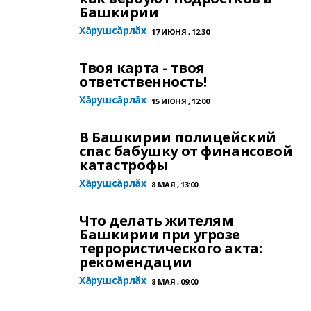
Башкирии
Хăрушсăрлăх
17 ИЮНЯ , 12:30
Твоя карта - твоя
ответственность!
Хăрушсăрлăх
15 ИЮНЯ , 12:00
В Башкирии полицейский
спас бабушку от финансовой
катастрофы
Хăрушсăрлăх
8 МАЯ , 13:00
Что делать жителям
Башкирии при угрозе
террористического акта:
рекомендации
Хăрушсăрлăх
8 МАЯ , 09:00