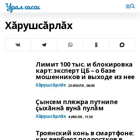
Урал сасси
Хăрушсăрлăх
Лимит 100 тыс. и блокировка
карт: эксперт ЦБ – о базе
мошенников и выходе из нее
Хăрушсăрлăх
23 ИЮЛЯ , 06:00
Çынсем пляжра путнипе
çыхăннă вунă пулăм
Хăрушсăрлăх
4 ИЮЛЯ , 11:30
Троянский конь в смартфоне:
как вербуют подростков в