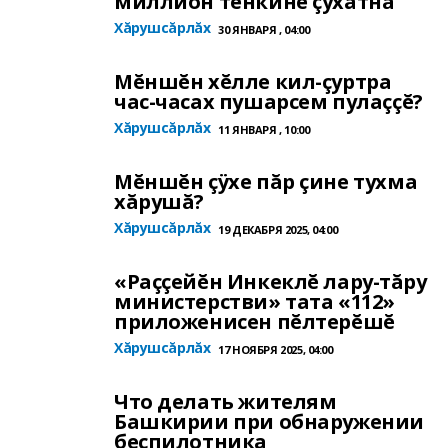
миллион тенкине çухатнă
Хăрушсăрлăх
30 ЯНВАРЯ , 04:00
Мĕншĕн хĕлле кил-çуртра
час-часах пушарсем пулаççĕ?
Хăрушсăрлăх
11 ЯНВАРЯ , 10:00
Мĕншĕн çÿхе пăр çине тухма
хăрушă?
Хăрушсăрлăх
19 ДЕКАБРЯ 2025, 04:00
«Раççейĕн Инкеклĕ лару-тăру
министерстви» тата «112»
приложенисен пĕлтерĕшĕ
Хăрушсăрлăх
17 НОЯБРЯ 2025, 04:00
Что делать жителям
Башкирии при обнаружении
беспилотника