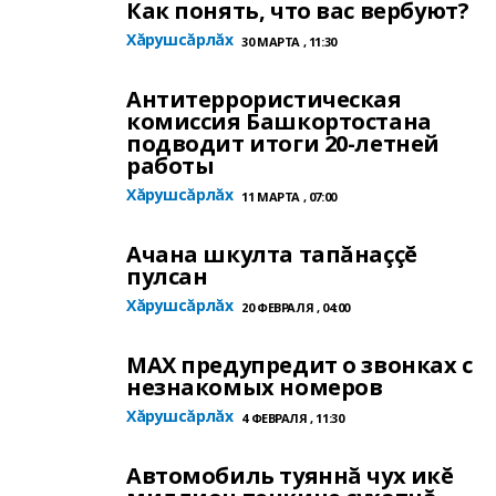
Как понять, что вас вербуют?
Хăрушсăрлăх
30 МАРТА , 11:30
Антитеррористическая
комиссия Башкортостана
подводит итоги 20-летней
работы
Хăрушсăрлăх
11 МАРТА , 07:00
Ачана шкулта тапăнаççĕ
пулсан
Хăрушсăрлăх
20 ФЕВРАЛЯ , 04:00
MAХ предупредит о звонках с
незнакомых номеров
Хăрушсăрлăх
4 ФЕВРАЛЯ , 11:30
Автомобиль туяннă чух икĕ