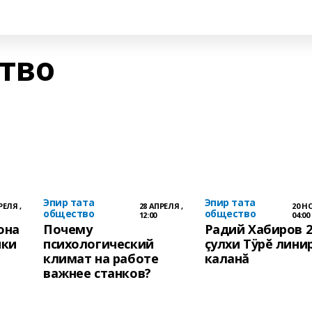
тво
Эпир тата
Эпир тата
РЕЛЯ ,
28 АПРЕЛЯ ,
20 Н
общество
общество
12:00
04:00
она
Почему
Радий Хабиров 2
ики
психологический
çулхи Тÿрĕ лини
климат на работе
каланă
важнее станков?