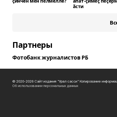
çинчен мĕн пĕлмелле?
апат-çимĕç пĕçер
ăсти
Вс
Партнеры
Фотобанк журналистов РБ
© 2020-2026 Сайт издания "Урал сасси" Копирование информац
Об использовании персональных данных