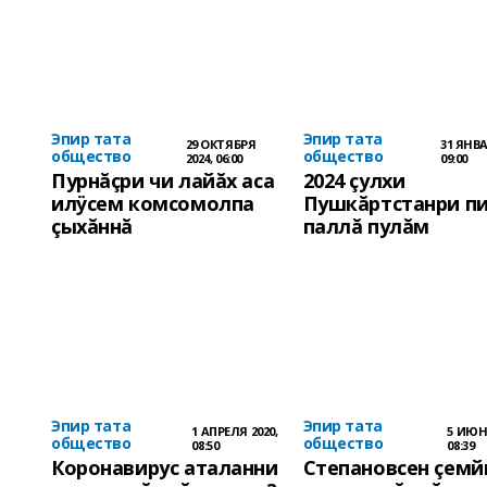
Эпир тата
Эпир тата
29 ОКТЯБРЯ
31 ЯНВА
общество
общество
2024, 06:00
09:00
Пурнăçри чи лайăх аса
2024 çулхи
илÿсем комсомолпа
Пушкăртстанри п
çыхăннă
паллă пулăм
Эпир тата
Эпир тата
1 АПРЕЛЯ 2020,
5 ИЮНЯ
общество
общество
08:50
08:39
Коронавирус аталанни
Степановсен çемйи