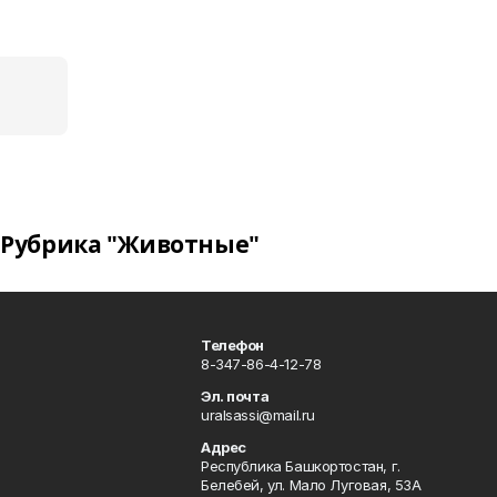
Рубрика "Животные"
Телефон
8-347-86-4-12-78
Эл. почта
uralsassi@mail.ru
Адрес
Республика Башкортостан, г.
Белебей, ул. Мало Луговая, 53А