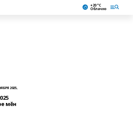
+20 °С
Облачно
ОЯБРЯ 2025,
025
ре мĕн