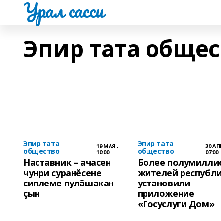
Урал сасси
Эпир тата общес
Эпир тата
Эпир тата
19 МАЯ ,
30 АП
общество
общество
10:00
07:00
Наставник – ачасен
Более полумилли
чунри суранĕсене
жителей республ
сиплеме пулăшакан
установили
çын
приложение
«Госуслуги Дом»