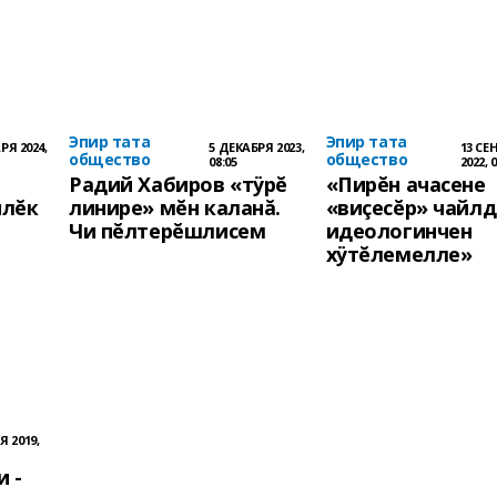
Эпир тата
Эпир тата
РЯ 2024,
5 ДЕКАБРЯ 2023,
13 СЕ
общество
общество
08:05
2022, 
Радий Хабиров «тÿрĕ
«Пирĕн ачасене
илĕк
линире» мĕн каланă.
«виçесĕр» чайл
Чи пĕлтерĕшлисем
идеологинчен
хÿтĕлемелле»
 2019,
 -