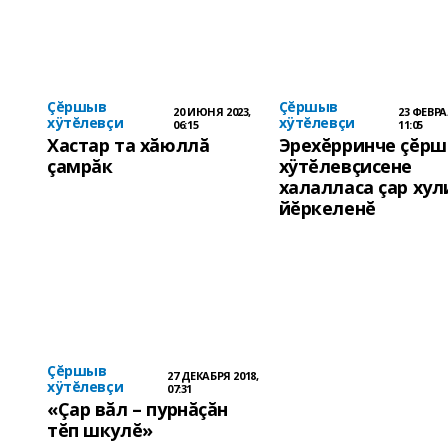
Çĕршыв
Çĕршыв
20 ИЮНЯ 2023,
23 ФЕВРА
хÿтĕлевçи
хÿтĕлевçи
06:15
11:05
Хастар та хăюллă
Эрехĕрринче çĕр
çамрăк
хÿтĕлевçисене
халалласа çар хул
йĕркеленĕ
Çĕршыв
27 ДЕКАБРЯ 2018,
хÿтĕлевçи
07:31
«Çар вăл – пурнăçăн
тĕп шкулĕ»