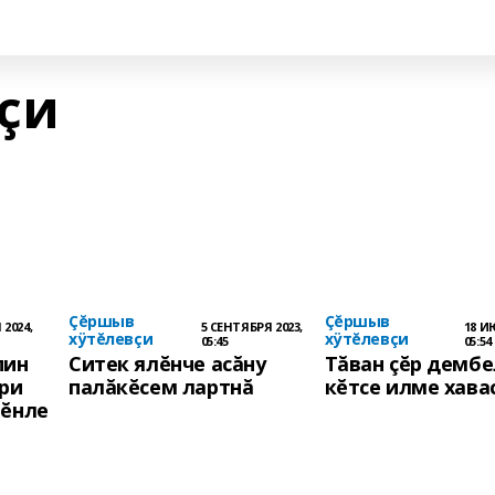
çи
Çĕршыв
Çĕршыв
 2024,
5 СЕНТЯБРЯ 2023,
18 И
хÿтĕлевçи
хÿтĕлевçи
05:45
05:54
пин
Ситек ялĕнче асăну
Тăван çĕр дембе
ăри
палăкĕсем лартнă
кĕтсе илме хава
мĕнле