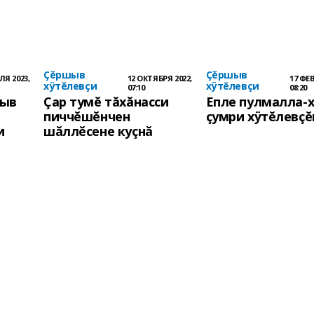
Çĕршыв
Çĕршыв
ЛЯ 2023,
12 ОКТЯБРЯ 2022,
17 ФЕВ
хÿтĕлевçи
хÿтĕлевçи
07:10
08:20
шыв
Çар тумĕ тăхăнасси
Епле пулмалла-
пиччĕшĕнчен
çумри хÿтĕлевçĕ
и
шăллĕсене куçнă