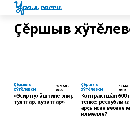
Урал сасси
Çĕршыв хÿтĕлев
Çĕршыв
Çĕршыв
10 МАЯ ,
15 МАЯ
хÿтĕлевçи
хÿтĕлевçи
05:00
05:15
«Эсир пулăшнине эпир
Контрактшăн 600 
туятпăр, куратпăр»
тенкĕ: республик
арçынсен вĕсене 
илмелле?