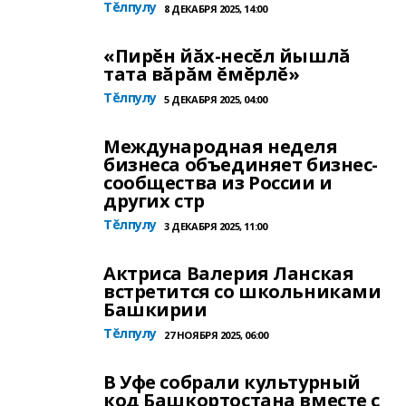
Тĕлпулу
8 ДЕКАБРЯ 2025, 14:00
«Пирĕн йăх-несĕл йышлă
тата вăрăм ĕмĕрлĕ»
Тĕлпулу
5 ДЕКАБРЯ 2025, 04:00
Международная неделя
бизнеса объединяет бизнес-
сообщества из России и
других стр
Тĕлпулу
3 ДЕКАБРЯ 2025, 11:00
Актриса Валерия Ланская
встретится со школьниками
Башкирии
Тĕлпулу
27 НОЯБРЯ 2025, 06:00
В Уфе собрали культурный
код Башкортостана вместе с