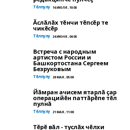
Тĕлпулу
16 ИЮЛЯ , 10:00
Ăслăлăх тĕнчи тĕпсĕр те
чикĕсĕр
Тĕлпулу
24 ИЮНЯ , 04:00
Встреча с народным
артистом России и
Башкортостана Сергеем
Безруковым
Тĕлпулу
28 МАЯ , 05:00
Йăмран ачисем ятарлă çар
операцийĕн паттăрĕпе тĕл
пулнă
Тĕлпулу
21 МАЯ , 11:00
Тĕрĕ вăл - туслăх чĕлхи