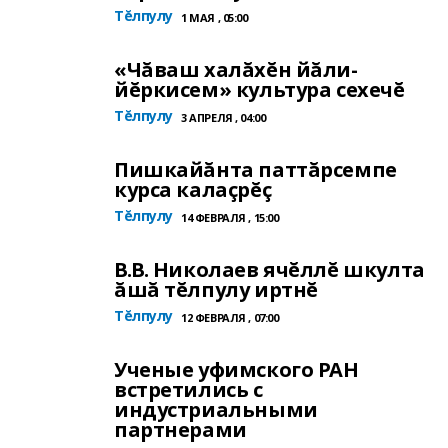
Тĕлпулу
1 МАЯ , 05:00
«Чăваш халăхĕн йăли-
йĕркисем» культура сехечĕ
Тĕлпулу
3 АПРЕЛЯ , 04:00
Пишкайăнта паттăрсемпе
курса калаçрĕç
Тĕлпулу
14 ФЕВРАЛЯ , 15:00
В.В. Николаев ячĕллĕ шкулта
ăшă тĕлпулу иртнĕ
Тĕлпулу
12 ФЕВРАЛЯ , 07:00
Ученые уфимского РАН
встретились с
индустриальными
партнерами