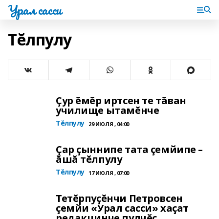
Урал сасси
Тĕлпулу
Çур ĕмĕр иртсен те тăван
училище ытамĕнче
Тĕлпулу
29 ИЮЛЯ , 04:00
Çар çыннипе тата çемйипе –
ăшă тĕлпулу
Тĕлпулу
17 ИЮЛЯ , 07:00
Тетĕрпуçĕнчи Петровсен
çемйи «Урал сасси» хаçат
редакцинче пулчĕç