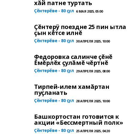
хăй патне туртать
Ҫӗнтерӗве - 80 ҫул
6 МАЯ 2025, 05:00
Çĕнтерÿ поездне 25 пин ытла
çын кĕтсе илнĕ
Ҫӗнтерӗве - 80 ҫул
30 АПРЕЛЯ 2025, 10:00
Федоровка салинче çĕнĕ
Ĕмĕрлĕх çулăмĕ чĕртнĕ
Ҫӗнтерӗве - 80 ҫул
29 АПРЕЛЯ 2025, 08:00
Тирпей-илем хамăртан
пуçланать
Ҫӗнтерӗве - 80 ҫул
28 АПРЕЛЯ 2025, 10:00
Башкортостан готовится к
акции «Бессмертный полк»
Ҫӗнтерӗве - 80 ҫул
25 АПРЕЛЯ 2025, 04:20