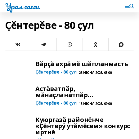
Урал сасси
Ҫӗнтерӗве - 80 ҫул
Вăрçă ахрăмĕ шăпланмасть
Ҫӗнтерӗве - 80 ҫул
25 ИЮНЯ 2025, 08:00
Астăватпăр,
мăнаçланатпăр…
Ҫӗнтерӗве - 80 ҫул
15 ИЮНЯ 2025, 09:00
Куюргазă районĕнче
«Çĕнтерÿ утăмĕсем» конкурс
иртнĕ