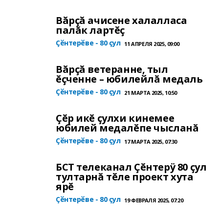
Вăрçă ачисене халалласа
палăк лартĕç
Ҫӗнтерӗве - 80 ҫул
11 АПРЕЛЯ 2025, 09:00
Вăрçă ветеранне, тыл
ĕçченне – юбилейлă медаль
Ҫӗнтерӗве - 80 ҫул
21 МАРТА 2025, 10:50
Çĕр икĕ çулхи кинемее
юбилей медалĕпе чысланă
Ҫӗнтерӗве - 80 ҫул
17 МАРТА 2025, 07:30
БСТ телеканал Çĕнтерÿ 80 çул
тултарнă тĕле проект хута
ярĕ
Ҫӗнтерӗве - 80 ҫул
19 ФЕВРАЛЯ 2025, 07:20