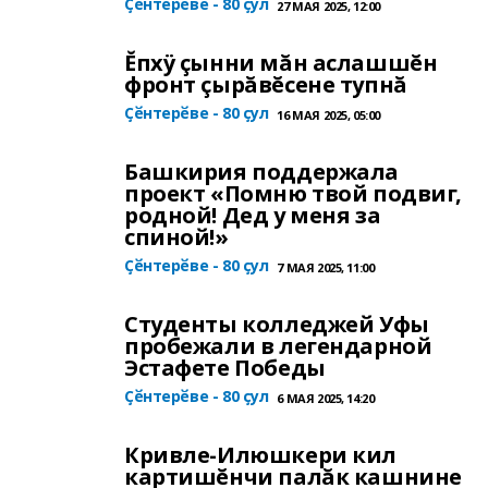
Ҫӗнтерӗве - 80 ҫул
27 МАЯ 2025, 12:00
Ĕпхÿ çынни мăн аслашшĕн
фронт çырăвĕсене тупнă
Ҫӗнтерӗве - 80 ҫул
16 МАЯ 2025, 05:00
Башкирия поддержала
проект «Помню твой подвиг,
родной! Дед у меня за
спиной!»
Ҫӗнтерӗве - 80 ҫул
7 МАЯ 2025, 11:00
Студенты колледжей Уфы
пробежали в легендарной
Эстафете Победы
Ҫӗнтерӗве - 80 ҫул
6 МАЯ 2025, 14:20
Кривле-Илюшкери кил
картишĕнчи палăк кашнине