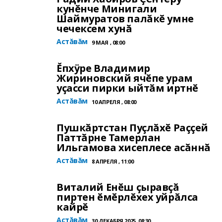
кунĕнче Минигали
Шаймуратов палăкĕ умне
чечексем хунă
Астăвăм
9 МАЯ , 08:00
Ĕпхÿре Владимир
Жириновский ячĕпе урам
уçасси пирки ыйтăм иртнĕ
Астăвăм
10 АПРЕЛЯ , 08:00
Пушкăртстан Пуçлăхĕ Раççей
Паттăрне Тамерлан
Ильгамова хисеплесе асăннă
Астăвăм
8 АПРЕЛЯ , 11:00
Виталий Енĕш çыравçă
пиртен ĕмĕрлĕхех уйрăлса
кайрĕ
Астăвăм
30 ДЕКАБРЯ 2025, 08:30