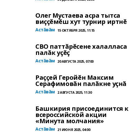
Олег Мустаева асра тытса
виççĕмĕш хут турнир иртнĕ
Астăвăм
15 ОКТЯБРЯ 2025, 11:15
СВО паттăрĕсене халалласа
палăк уçĕç
Астăвăм
20 АВГУСТА 2025, 07:00
Раççей Геройĕн Максим
Серафимовăн палăкне уçнă
Астăвăм
2 АВГУСТА 2025, 11:30
Башкирия присоединится к
всероссийской акции
«Минута молчания»
Астăвăм
21 ИЮНЯ 2025, 04:00