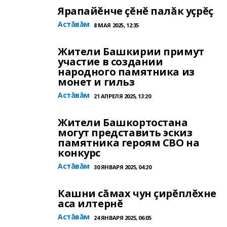
Ярапайĕнче çĕнĕ палăк уçрĕç
Астăвăм
8 МАЯ 2025, 12:35
Жители Башкирии примут
участие в создании
народного памятника из
монет и гильз
Астăвăм
21 АПРЕЛЯ 2025, 13:20
Жители Башкортостана
могут представить эскиз
памятника героям СВО на
конкурс
Астăвăм
30 ЯНВАРЯ 2025, 04:20
Кашни сăмах чун çирĕплĕхне
аса илтернĕ
Астăвăм
24 ЯНВАРЯ 2025, 06:05