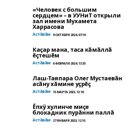
«Человек с большим
сердцем» – в УУНиТ открыли
зал имени Мухамета
Харрасова
Астăвăм
9 ОКТЯБРЯ 2024, 07:10
Каçар мана, таса кăмăллă
ĕçтешĕм
Астăвăм
6 ФЕВРАЛЯ 2024, 13:35
Лаш-Таяпара Олег Мустаевăн
асăну хăмине уçрĕç
Астăвăм
15 МАРТА 2023, 12:10
Ĕпхÿ хулинче миçе
блокадник пурăнни паллă
Астăвăм
27 ЯНВАРЯ 2023, 12:15