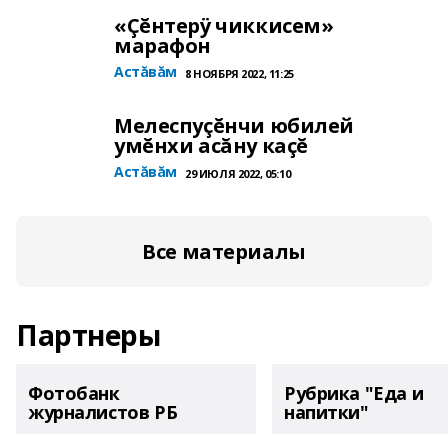
«Çĕнтерÿ чиккисем»
марафон
Астăвăм
8 НОЯБРЯ 2022, 11:25
Мелеспуçĕнчи юбилей
умĕнхи асăну каçĕ
Астăвăм
29 ИЮЛЯ 2022, 05:10
Все материалы
Партнеры
Фотобанк
Рубрика "Еда и
журналистов РБ
напитки"