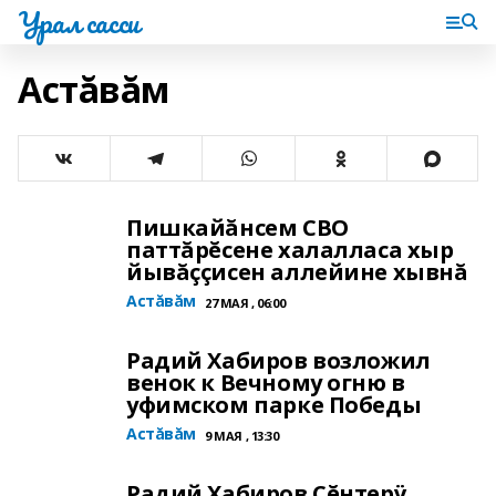
Урал сасси
Астăвăм
Пишкайăнсем СВО
паттăрĕсене халалласа хыр
йывăççисен аллейине хывнă
Астăвăм
27 МАЯ , 06:00
Радий Хабиров возложил
венок к Вечному огню в
уфимском парке Победы
Астăвăм
9 МАЯ , 13:30
Радий Хабиров Çĕнтерÿ