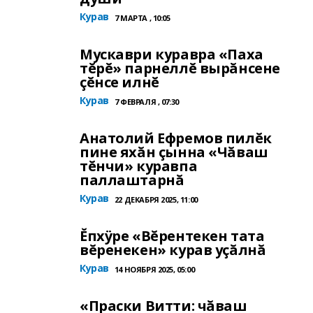
Курав
7 МАРТА , 10:05
Мускаври куравра «Паха
тĕрĕ» парнеллĕ вырăнсене
çĕнсе илнĕ
Курав
7 ФЕВРАЛЯ , 07:30
Анатолий Ефремов пилĕк
пине яхăн çынна «Чăваш
тĕнчи» куравпа
паллаштарнă
Курав
22 ДЕКАБРЯ 2025, 11:00
Ĕпхÿре «Вĕрентекен тата
вĕренекен» курав уçăлнă
Курав
14 НОЯБРЯ 2025, 05:00
«Праски Витти: чăваш