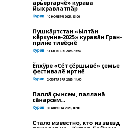
арьергарчĕ» курава
йыхравлатпăр
Курав
10 НОЯБРЯ 2025, 13:00
Пушкăртстан «Ылтăн
кĕркунне-2025» куравăн Гран-
прине тивĕçнĕ
Курав
14 ОКТЯБРЯ 2025, 14:55
Ĕпхÿре «Сĕт çĕршывĕ» çемье
фестивалĕ иртнĕ
Курав
2 СЕНТЯБРЯ 2025, 14:00
Паллă çынсем, палланă
сăнарсем...
Курав
30 АВГУСТА 2025, 06:00
Стало известно, кто из звезд