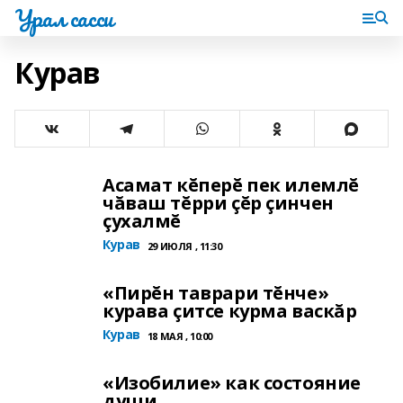
Урал сасси
Курав
Асамат кĕперĕ пек илемлĕ
чăваш тĕрри çĕр çинчен
çухалмĕ
Курав
29 ИЮЛЯ , 11:30
«Пирĕн таврари тĕнче»
курава çитсе курма васкăр
Курав
18 МАЯ , 10:00
«Изобилие» как состояние
души