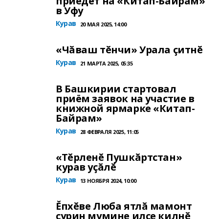
приедет на «Китап-Байрам»
в Уфу
Курав
20 МАЯ 2025, 14:00
«Чăваш тĕнчи» Урала çитнĕ
Курав
21 МАРТА 2025, 05:35
В Башкирии стартовал
приём заявок на участие в
книжной ярмарке «Китап-
Байрам»
Курав
28 ФЕВРАЛЯ 2025, 11:05
«Тĕрленĕ Пушкăртстан»
курав уçăлĕ
Курав
13 НОЯБРЯ 2024, 10:00
Ĕпхĕве Люба ятлă мамонт
çурин мумине илсе килнĕ