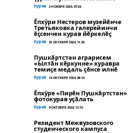
Курав
2 НОЯБРЯ 2024, 07:26
Ĕпхÿри Нестеров музейĕнче
Третьяковка галерейинчи
ĕçсенчен курав йĕркелĕç
Курав
25 ОКТЯБРЯ 2024, 11:20
Пушкăртстан аграрисем
«Ылтăн кĕркунне» куравра
темиçе медаль çĕнсе илнĕ
Курав
14 ОКТЯБРЯ 2024, 08:10
Ĕпхÿре «Пирĕн Пушкăртстан»
фотокурав уçăлать
Курав
9 ОКТЯБРЯ 2024, 13:10
Резидент Межвузовского
студенческого кампуса