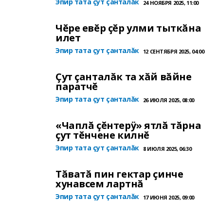
Эпир тата çут çанталăк
24 НОЯБРЯ 2025, 11:00
Чĕре евĕр çĕр улми тыткăна
илет
Эпир тата çут çанталăк
12 СЕНТЯБРЯ 2025, 04:00
Çут çанталăк та хăй вăйне
паратчĕ
Эпир тата çут çанталăк
26 ИЮЛЯ 2025, 08:00
«Чаплă çĕнтерÿ» ятлă тăрна
çут тĕнчене килнĕ
Эпир тата çут çанталăк
8 ИЮЛЯ 2025, 06:30
Тăватă пин гектар çинче
хунавсем лартнă
Эпир тата çут çанталăк
17 ИЮНЯ 2025, 09:00