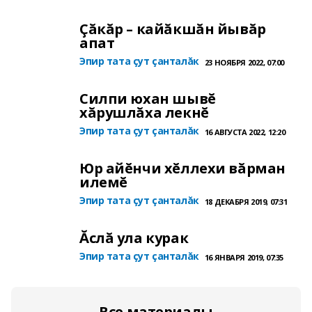
Çăкăр – кайăкшăн йывăр
апат
Эпир тата çут çанталăк
23 НОЯБРЯ 2022, 07:00
Силпи юхан шывĕ
хăрушлăха лекнĕ
Эпир тата çут çанталăк
16 АВГУСТА 2022, 12:20
Юр айĕнчи хĕллехи вăрман
илемĕ
Эпир тата çут çанталăк
18 ДЕКАБРЯ 2019, 07:31
Ăслă ула курак
Эпир тата çут çанталăк
16 ЯНВАРЯ 2019, 07:35
Все материалы