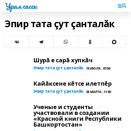
Урал сасси
Эпир тата çут çанталăк
Шурă е сарă хупкăч
Эпир тата çут çанталăк
19 ИЮЛЯ , 07:00
Кайăксене кĕтсе илетпĕр
Эпир тата çут çанталăк
28 МАРТА , 11:00
Ученые и студенты
участвовали в создании
«Красной книги Республики
Башкортостан»