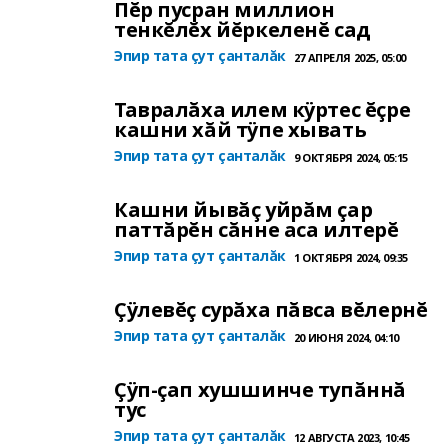
Пĕр пусран миллион
тенкĕлĕх йĕркеленĕ сад
Эпир тата çут çанталăк
27 АПРЕЛЯ 2025, 05:00
Тавралăха илем кÿртес ĕçре
кашни хăй тÿпе хывать
Эпир тата çут çанталăк
9 ОКТЯБРЯ 2024, 05:15
Кашни йывăç уйрăм çар
паттăрĕн сăнне аса илтерĕ
Эпир тата çут çанталăк
1 ОКТЯБРЯ 2024, 09:35
Çÿлевĕç сурăха пăвса вĕлернĕ
Эпир тата çут çанталăк
20 ИЮНЯ 2024, 04:10
Çÿп-çап хушшинче тупăннă
тус
Эпир тата çут çанталăк
12 АВГУСТА 2023, 10:45