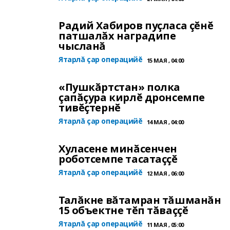
Радий Хабиров пуçласа çĕнĕ
патшалăх наградипе
чысланă
Ятарлă çар операцийĕ
15 МАЯ , 04:00
«Пушкăртстан» полка
çапăçура кирлĕ дронсемпе
тивĕçтернĕ
Ятарлă çар операцийĕ
14 МАЯ , 04:00
Хуласене минăсенчен
роботсемпе тасатаççĕ
Ятарлă çар операцийĕ
12 МАЯ , 06:00
Талăкне вăтамран тăшманăн
15 объектне тĕп тăваççĕ
Ятарлă çар операцийĕ
11 МАЯ , 05:00