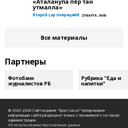
«Аталанупа пĕр тан
утмалла»
Ятарлă çар операцийĕ
27 МАРТА , 04:00
Все материалы
Партнеры
Фотобанк
Рубрика "Еда и
журналистов РБ
напитки"
© 2020-2026 Сайт издания "Урал сасси" Копирование
информации сайта разрешено только с письменного согласия
администрации.
Об использовании персональных данных