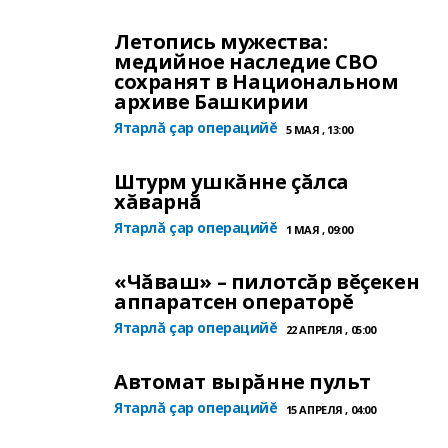
Летопись мужества:
медийное наследие СВО
сохранят в Национальном
архиве Башкирии
Ятарлă çар операцийĕ
5 МАЯ , 13:00
Штурм ушкăнне çăлса
хăварнă
Ятарлă çар операцийĕ
1 МАЯ , 09:00
«Чăваш» – пилотсăр вĕçекен
аппаратсен операторĕ
Ятарлă çар операцийĕ
22 АПРЕЛЯ , 05:00
Автомат вырăнне пульт
Ятарлă çар операцийĕ
15 АПРЕЛЯ , 04:00