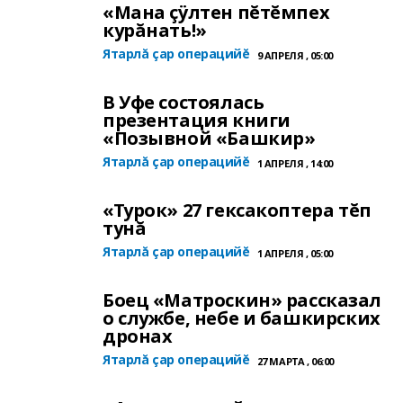
«Мана çÿлтен пĕтĕмпех
курăнать!»
Ятарлă çар операцийĕ
9 АПРЕЛЯ , 05:00
В Уфе состоялась
презентация книги
«Позывной «Башкир»
Ятарлă çар операцийĕ
1 АПРЕЛЯ , 14:00
«Турок» 27 гексакоптера тĕп
тунă
Ятарлă çар операцийĕ
1 АПРЕЛЯ , 05:00
Боец «Матроскин» рассказал
о службе, небе и башкирских
дронах
Ятарлă çар операцийĕ
27 МАРТА , 06:00