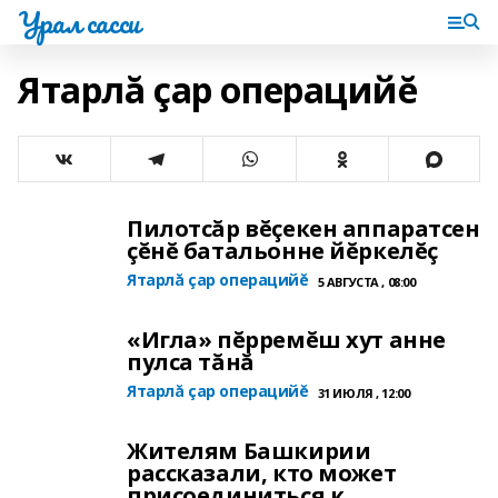
Урал сасси
Ятарлă çар операцийĕ
Пилотсăр вĕçекен аппаратсен
çĕнĕ батальонне йĕркелĕç
Ятарлă çар операцийĕ
5 АВГУСТА , 08:00
«Игла» пĕрремĕш хут анне
пулса тăнă
Ятарлă çар операцийĕ
31 ИЮЛЯ , 12:00
Жителям Башкирии
рассказали, кто может
присоединиться к