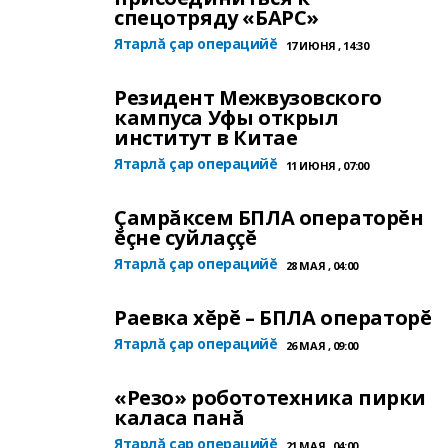
спецотряду «БАРС»
Ятарлă çар операцийĕ
17 ИЮНЯ , 14:30
Резидент Межвузовского
кампуса Уфы открыл
институт в Китае
Ятарлă çар операцийĕ
11 ИЮНЯ , 07:00
Çамрăксем БПЛА операторĕн
ĕçне суйлаççĕ
Ятарлă çар операцийĕ
28 МАЯ , 04:00
Раевка хĕрĕ – БПЛА операторĕ
Ятарлă çар операцийĕ
26 МАЯ , 09:00
«Резо» робототехника пирки
каласа панă
Ятарлă çар операцийĕ
21 МАЯ , 04:00