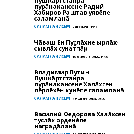
Пушкăртстанра
пурăнакансене Радий
Хабиров Раштав уявĕпе
саламланă
САЛАМЛАНИСЕМ
7 ЯНВАРЯ , 11:00
Чăваш Ен Пуçлăхне ырлăх-
сывлăх сунатпăр
САЛАМЛАНИСЕМ
10 ДЕКАБРЯ 2025, 11:30
Владимир Путин
Пушкăртстанра
пурăнакансене Халăхсен
пĕрлĕхĕн кунĕпе саламланă
САЛАМЛАНИСЕМ
4 НОЯБРЯ 2025, 07:00
Василий Федорова Халăхсен
туслăх орденĕпе
наградăланă
САЛАМЛАНИСЕМ