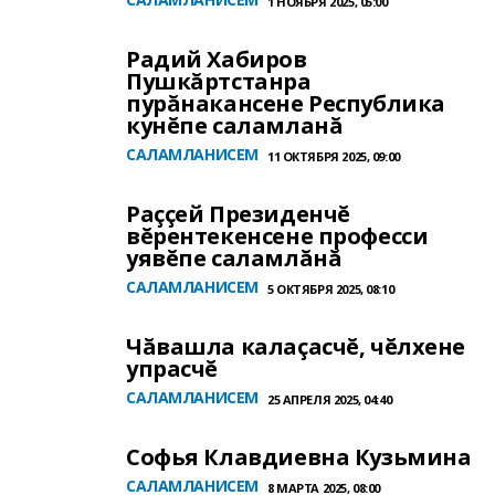
1 НОЯБРЯ 2025, 05:00
Радий Хабиров
Пушкăртстанра
пурăнакансене Республика
кунĕпе саламланă
САЛАМЛАНИСЕМ
11 ОКТЯБРЯ 2025, 09:00
Раççей Президенчĕ
вĕрентекенсене професси
уявĕпе саламлăнă
САЛАМЛАНИСЕМ
5 ОКТЯБРЯ 2025, 08:10
Чăвашла калаçасчĕ, чĕлхене
упрасчĕ
САЛАМЛАНИСЕМ
25 АПРЕЛЯ 2025, 04:40
Софья Клавдиевна Кузьмина
САЛАМЛАНИСЕМ
8 МАРТА 2025, 08:00