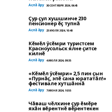
Аслă ăру
30 СЕНТЯБРЯ 2024, 06:45
Çур çул хушшинче 230
пенсионер ĕç тупнă
Аслă ăру
23 ИЮЛЯ 2024, 10:40
Кĕмĕл ÿсĕмри туристсем
Красноусольск ялне çитсе
килнĕ
Аслă ăру
4 ИЮЛЯ 2024, 09:35
«Кĕмĕл ÿсĕмри» 2,5 пин çын
«Пурнăç, эпĕ сана юрататăп!»
фестивале хутшăннă
Аслă ăру
7 ИЮНЯ 2024, 10:55
Чăваш чĕлхине çур ĕмĕре
яхăн вĕрентнĕ вĕрентекен