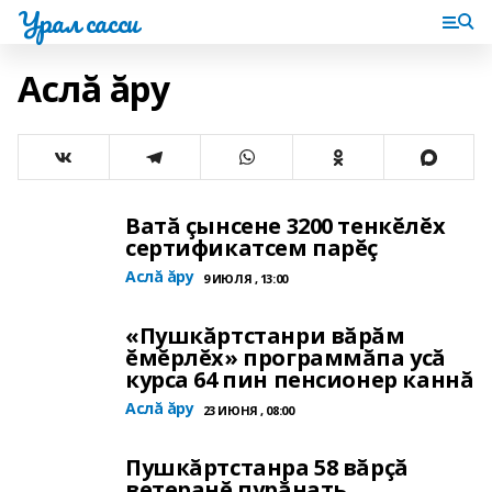
Урал сасси
Аслă ăру
Ватă çынсене 3200 тенкĕлĕх
сертификатсем парĕç
Аслă ăру
9 ИЮЛЯ , 13:00
«Пушкăртстанри вăрăм
ĕмĕрлĕх» программăпа усă
курса 64 пин пенсионер каннă
Аслă ăру
23 ИЮНЯ , 08:00
Пушкăртстанра 58 вăрçă
ветеранĕ пурăнать