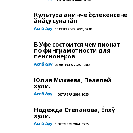
Культура анинче ĕçлекенсене
ăнăçу сунатăп
Аслă ăру
18 СЕНТЯБРЯ 2025, 04:00
В Уфе состоится чемпионат
по финграмотности для
пенсионеров
Аслă ăру
22 АВГУСТА 2025, 10:00
Юлия Михеева, Пелепей
хули.
Аслă ăру
1 ОКТЯБРЯ 2024, 10:35
Надежда Степанова, Ĕпхÿ
хули.
Аслă ăру
1 ОКТЯБРЯ 2024, 07:35