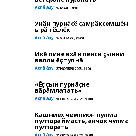
Аслă ăру
12 МАЯ , 09:00
Унăн пурнăçĕ çамрăксемшĕн
ырă тĕслĕх
Аслă ăру
14 ЯНВАРЯ , 05:00
Икĕ пине яхăн пенси çынни
валли ĕç тупнă
Аслă ăру
27 НОЯБРЯ 2025, 11:00
«Ĕç çын пурнăçне
вăрăмлатать»
Аслă ăру
18 ОКТЯБРЯ 2025, 10:00
Кашниех чемпион пулма
пултараймасть, анчах чупма
пултарать
Аслă ăру
11 ОКТЯБРЯ 2025, 12:00