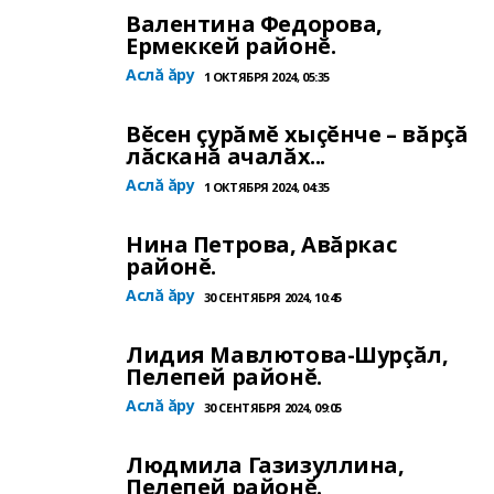
Валентина Федорова,
Ермеккей районĕ.
Аслă ăру
1 ОКТЯБРЯ 2024, 05:35
Вĕсен çурăмĕ хыçĕнче – вăрçă
лăсканă ачалăх...
Аслă ăру
1 ОКТЯБРЯ 2024, 04:35
Нина Петрова, Авăркас
районĕ.
Аслă ăру
30 СЕНТЯБРЯ 2024, 10:45
Лидия Мавлютова-Шурçăл,
Пелепей районĕ.
Аслă ăру
30 СЕНТЯБРЯ 2024, 09:05
Людмила Газизуллина,
Пелепей районĕ.