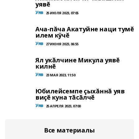
уявĕ
Уяв
25 ИЮЛЯ 2023, 07:05
Ача-пăча Акатуйне наци тумĕ
илем кÿчĕ
Уяв
27 ИЮНЯ 2023, 06:55
Ял укăлчине Микула уявĕ
килнĕ
Уяв
23 МАЯ 2023, 11:50
Юбилейсемпе çыхăннă уяв
виçĕ куна тăсăлчĕ
Уяв
25 АПРЕЛЯ 2023, 07:00
Все материалы