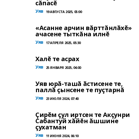
сăпасĕ
Уяв
19 АВГУСТА 2025, 05:00
«Асанне арчин вăрттăнлăхĕ»
ачасене тыткăна илнĕ
Уяв
17 АПРЕЛЯ 2025, 05:30
Халĕ те асрах
Уяв
25 ЯНВАРЯ 2025, 06:00
Уяв юрă-ташă ăстисене те,
паллă çынсене те пуçтарнă
Уяв
23 ИЮЛЯ 2024, 07:40
Çирĕм çул иртсен те Акçунри
Сабантуй хăйĕн ăшшине
çухатман
Уяв
11 ИЮНЯ 2024, 06:10