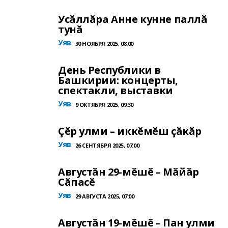
Усăллăра Анне кунне паллă
тунă
Уяв
30 НОЯБРЯ 2025, 08:00
День Республики в
Башкирии: концерты,
спектакли, выставки
Уяв
9 ОКТЯБРЯ 2025, 09:30
Çĕр улми – иккĕмĕш çăкăр
Уяв
26 СЕНТЯБРЯ 2025, 07:00
Августăн 29-мĕшĕ – Мăйăр
Сăпасĕ
Уяв
29 АВГУСТА 2025, 07:00
Августăн 19-мĕшĕ – Пан улми