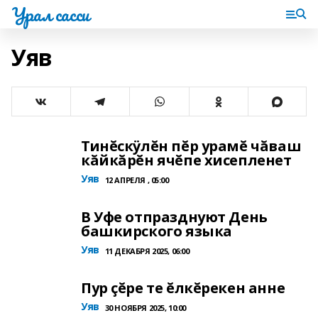
Урал сасси
Уяв
Тинĕскÿлĕн пĕр урамĕ чăваш
кăйкăрĕн ячĕпе хисепленет
Уяв
12 АПРЕЛЯ , 05:00
В Уфе отпразднуют День
башкирского языка
Уяв
11 ДЕКАБРЯ 2025, 06:00
Пур çĕре те ĕлкĕрекен анне
Уяв
30 НОЯБРЯ 2025, 10:00