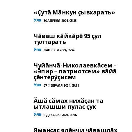
«Çутă Мăнкун çывхарать»
Уяв
30 АПРЕЛЯ 2024, 05:35
Чăваш кăйкăрĕ 95 çул
тултарать
Уяв
9 АПРЕЛЯ 2024, 05:45
Чуйăнчă-Николаевкăсем –
«Эпир – патриотсем» вăйă
çĕнтерÿçисем
Уяв
27 ФЕВРАЛЯ 2024, 05:51
Ăшă сăмах нихăçан та
ытлашши пулас çук
Уяв
5 ДЕКАБРЯ 2023, 06:45
Ямансас ялĕнчи чăвашлăх