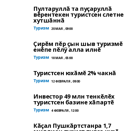
Пултаруллă та пуçаруллă
вĕрентекен туристсен слетне
хутшăннă
Туризм
20 МАЯ , 09:00
Çирĕм пĕр çын шыв туризмĕ
енĕпе пĕлÿ алла илнĕ
Туризм
18 МАЯ , 05:00
Туристсен юхăмĕ 2% чакнă
Туризм
12 ФЕВРАЛЯ , 09:00
Инвестор 49 млн тенкĕлĕх
туристсен базине хăпартĕ
Туризм
4 ФЕВРАЛЯ , 12:00
Кăçал Пушкăртстанра 1,7