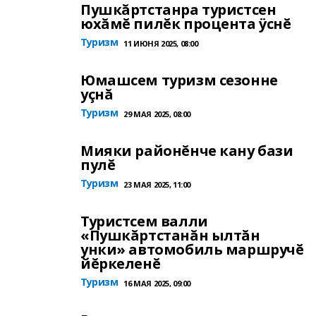
Пушкăртстанра туристсен
юхăмĕ пилĕк процента ÿснĕ
Туризм
11 ИЮНЯ 2025, 08:00
Юмашсем туризм сезонне
уçнă
Туризм
29 МАЯ 2025, 08:00
Мияки районĕнче кану бази
пулĕ
Туризм
23 МАЯ 2025, 11:00
Туристсем валли
«Пушкăртстанăн ылтăн
унки» автомобиль маршручĕ
йĕркеленĕ
Туризм
16 МАЯ 2025, 09:00