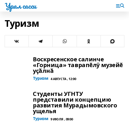
Урал сасси
Туризм
Воскресенское салинче
«Горница» таврапĕлÿ музейĕ
уçăлнă
Туризм
4 АВГУСТА , 12:00
Студенты УГНТУ
представили концепцию
развития Мурадымовского
ущелья
Туризм
9 ИЮЛЯ , 09:00