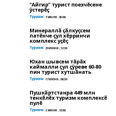
"Айгир" турист поезчĕсене
ÿстерĕç
Туризм
7 ИЮЛЯ , 05:00
Минераллӑ ҫӑлкуҫсем
патӗнче ҫул хӗрринчи
комплекс уҫӗҫ
Туризм
29 ИЮНЯ , 12:30
Юхан шывсем тӑрӑх
каймалли ҫул çÿреве 60-80
пин турист хутшӑнать
Туризм
17 ИЮНЯ , 08:30
Пушкӑртстанра 449 млн
тенкӗлӗх туризм комплексӗ
пулӗ
Туризм
2 ИЮНЯ , 13:00