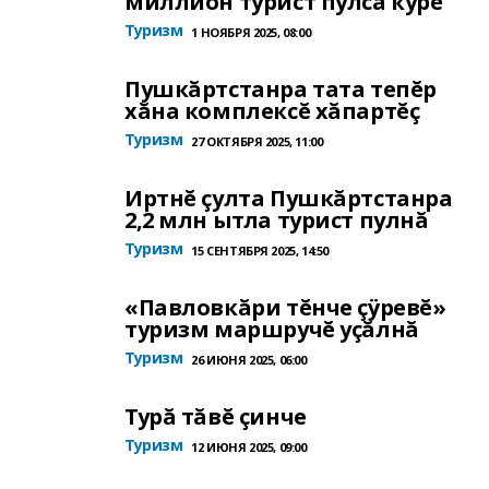
миллион турист пулса курĕ
Туризм
1 НОЯБРЯ 2025, 08:00
Пушкăртстанра тата тепĕр
хăна комплексĕ хăпартĕç
Туризм
27 ОКТЯБРЯ 2025, 11:00
Иртнĕ çулта Пушкăртстанра
2,2 млн ытла турист пулнă
Туризм
15 СЕНТЯБРЯ 2025, 14:50
«Павловкăри тĕнче çÿревĕ»
туризм маршручĕ уçăлнă
Туризм
26 ИЮНЯ 2025, 06:00
Турă тăвĕ çинче
Туризм
12 ИЮНЯ 2025, 09:00