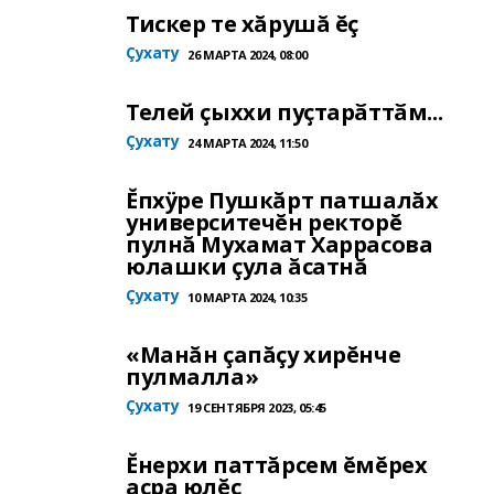
Тискер те хăрушă ĕç
Çухату
26 МАРТА 2024, 08:00
Телей ҫыххи пуҫтарӑттӑм...
Çухату
24 МАРТА 2024, 11:50
Ĕпхÿре Пушкăрт патшалăх
университечĕн ректорĕ
пулнă Мухамат Харрасова
юлашки çула ăсатнă
Çухату
10 МАРТА 2024, 10:35
«Манăн çапăçу хирĕнче
пулмалла»
Çухату
19 СЕНТЯБРЯ 2023, 05:45
Ĕнерхи паттăрсем ĕмĕрех
асра юлĕç