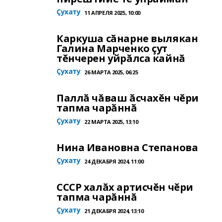
Çухату
11 АПРЕЛЯ 2025, 10:00
Каркуша сăнарне вылякан
Галина Марченко çут
тĕнчерен уйрăлса кайнă
Çухату
26 МАРТА 2025, 06:25
Паллă чăваш ăсчахĕн чĕри
тапма чарăннă
Çухату
22 МАРТА 2025, 13:10
Нина Ивановна Степанова
Çухату
24 ДЕКАБРЯ 2024, 11:00
СССР халăх артисчĕн чĕри
тапма чарăннă
Çухату
21 ДЕКАБРЯ 2024, 13:10