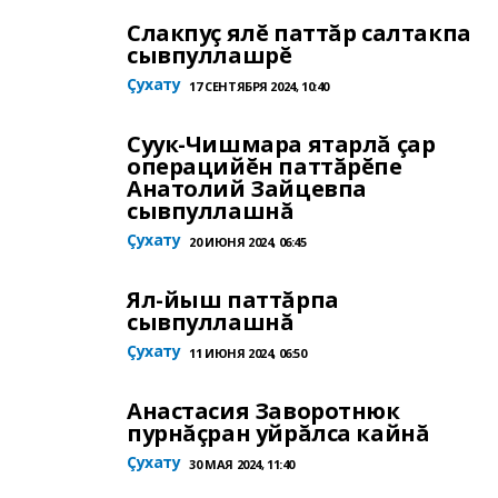
Слакпуç ялĕ паттăр салтакпа
сывпуллашрĕ
Çухату
17 СЕНТЯБРЯ 2024, 10:40
Суук-Чишмара ятарлă çар
операцийĕн паттăрĕпе
Анатолий Зайцевпа
сывпуллашнă
Çухату
20 ИЮНЯ 2024, 06:45
Ял-йыш паттăрпа
сывпуллашнă
Çухату
11 ИЮНЯ 2024, 06:50
Анастасия Заворотнюк
пурнăçран уйрăлса кайнă
Çухату
30 МАЯ 2024, 11:40