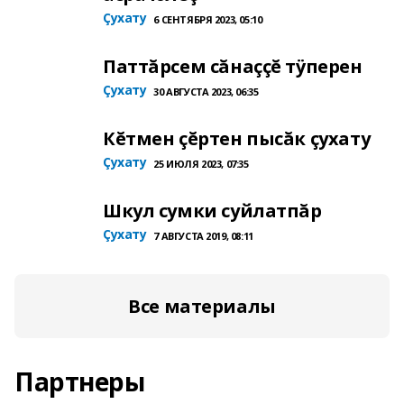
Çухату
6 СЕНТЯБРЯ 2023, 05:10
Паттăрсем сăнаççĕ тÿперен
Çухату
30 АВГУСТА 2023, 06:35
Кĕтмен çĕртен пысăк çухату
Çухату
25 ИЮЛЯ 2023, 07:35
Шкул сумки суйлатпăр
Çухату
7 АВГУСТА 2019, 08:11
Все материалы
Партнеры