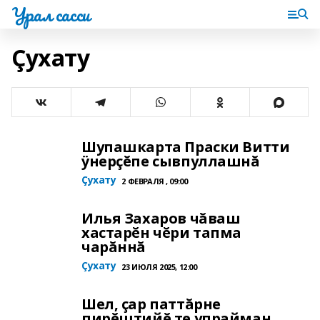
Урал сасси
Çухату
Шупашкарта Праски Витти
ÿнерçĕпе сывпуллашнă
Çухату
2 ФЕВРАЛЯ , 09:00
Илья Захаров чăваш
хастарĕн чĕри тапма
чарăннă
Çухату
23 ИЮЛЯ 2025, 12:00
Шел, çар паттăрне
пирĕштийĕ те упрайман