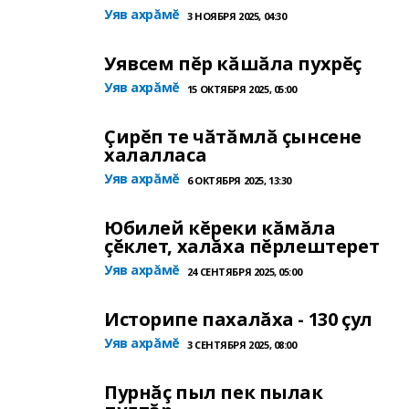
Уяв ахрăмĕ
3 НОЯБРЯ 2025, 04:30
Уявсем пĕр кăшăла пухрĕç
Уяв ахрăмĕ
15 ОКТЯБРЯ 2025, 05:00
Çирĕп те чăтăмлă çынсене
халалласа
Уяв ахрăмĕ
6 ОКТЯБРЯ 2025, 13:30
Юбилей кĕреки кăмăла
çĕклет, халăха пĕрлештерет
Уяв ахрăмĕ
24 СЕНТЯБРЯ 2025, 05:00
Историпе пахалăха - 130 çул
Уяв ахрăмĕ
3 СЕНТЯБРЯ 2025, 08:00
Пурнăç пыл пек пылак