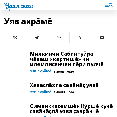
Урал сасси
Уяв ахрăмĕ
Миякинчи Сабантуйра
чăваш «картишĕ» чи
илемлисенчен пĕри пулчĕ
Уяв ахрăмĕ
8 ИЮНЯ , 06:30
Хаваслăхпа савăнăç уявĕ
Уяв ахрăмĕ
5 ИЮНЯ , 10:00
Сименккесемшĕн Кÿршĕ кунĕ
савăнăçлă уява çаврăнчĕ