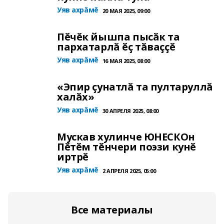
Уяв ахрăмĕ
20 МАЯ 2025, 09:00
Пĕчĕк йышпа пысăк та
пархатарлă ĕç тăваççĕ
Уяв ахрăмĕ
16 МАЯ 2025, 08:00
«Эпир çунатлă та пултаруллă
халăх»
Уяв ахрăмĕ
30 АПРЕЛЯ 2025, 08:00
Мускав хулинче ЮНЕСКОн
Пĕтĕм тĕнчери поэзи кунĕ
иртрĕ
Уяв ахрăмĕ
2 АПРЕЛЯ 2025, 05:00
Все материалы