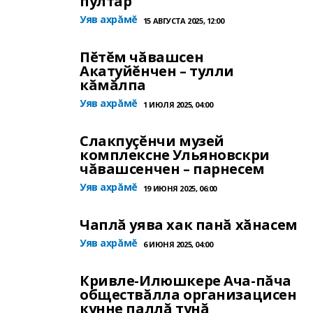
пултăр
Уяв ахрăмĕ
15 АВГУСТА 2025, 12:00
Пĕтĕм чăвашсен
Акатуйĕнчен – тулли
кăмăлпа
Уяв ахрăмĕ
1 ИЮЛЯ 2025, 04:00
Слакпуçĕнчи музей
комплексне Ульяновскри
чăвашсенчен – парнесем
Уяв ахрăмĕ
19 ИЮНЯ 2025, 06:00
Чаплă уява хак панă хăнасем
Уяв ахрăмĕ
6 ИЮНЯ 2025, 04:00
Кривле-Илюшкере Ача-пăча
обществăлла организацисен
кунне паллă тунă