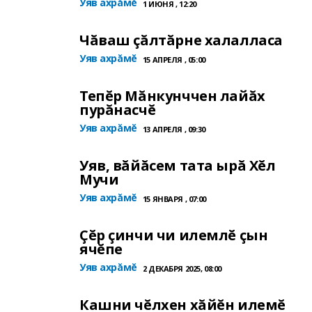
Уяв ахрăмĕ
1 ИЮНЯ , 12:20
Чăваш çăлтăрне халалласа
Уяв ахрăмĕ
15 АПРЕЛЯ , 05:00
Тепĕр Мăнкунччен лайăх
пурăнасчĕ
Уяв ахрăмĕ
13 АПРЕЛЯ , 09:30
Уяв, вăйăсем тата ырă Хĕл
Мучи
Уяв ахрăмĕ
15 ЯНВАРЯ , 07:00
Çĕр çинчи чи илемлĕ çын
ячĕпе
Уяв ахрăмĕ
2 ДЕКАБРЯ 2025, 08:00
Кашни чĕлхен хăйĕн илемĕ